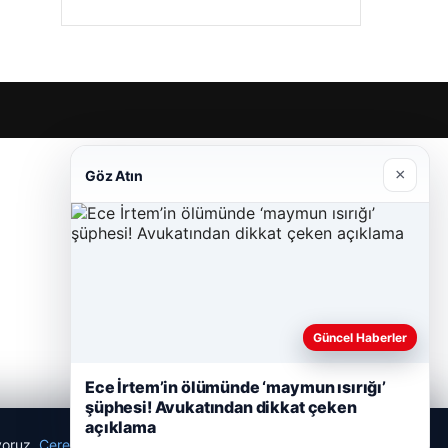
×
Göz Atın
Güncel Haberler
Ece İrtem’in ölümünde ‘maymun ısırığı’
şüphesi! Avukatından dikkat çeken
açıklama
ıyoruz.
Çerez Politikamız
Reddet
Kabul Et