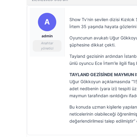
Show Tv’nin sevilen dizisi Kızılcık
A
İrtem 35 yaşında hayata gözlerini
admin
Oyuncunun avukatı Uğur Gökkoyun b
Anahtar
şüphesine dikkat çekti.
yönetici
Tayland gezisinin ardından İstan
ünlü oyuncu Ece İrtem’le ilgili flaş
TAYLAND GEZİSİNDE MAYMUN I
Uğur Gökkoyun açıklamasında “15.
adet nedbenin (yara izi) tespiti ü
maymun tarafından ısırıldığını ifad
Bu konuda uzman kişilerle yapılan
neticelerinin olabileceği öğrenilm
değerlendirilmesi talep edilmiştir”