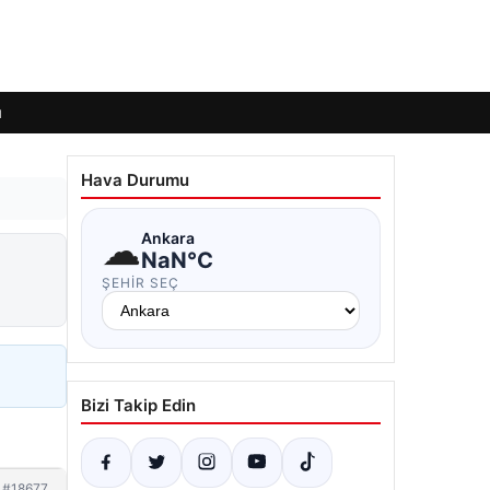
ı
Hava Durumu
☁
Ankara
NaN°C
ŞEHIR SEÇ
Bizi Takip Edin
#18677