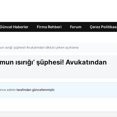
Güncel Haberler
Firma Rehberi
Forum
Çerez Politikas
n ısırığı’ şüphesi! Avukatından dikkat çeken açıklama
mun ısırığı’ şüphesi! Avukatından
 önce
admin
tarafından güncellenmiştir.