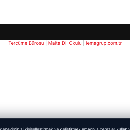
Tercüme Bürosu
|
Malta Dil Okulu
|
lemagrup.com.tr
 deneyiminizi kişiselleştirmek ve geliştirmek amacıyla çerezler kullan