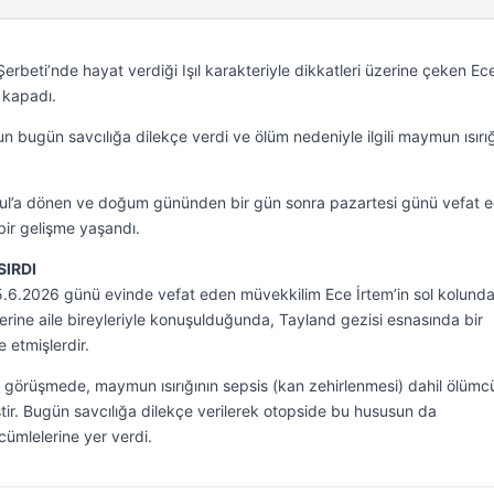
 Şerbeti’nde hayat verdiği Işıl karakteriyle dikkatleri üzerine çeken Ec
 kapadı.
ugün savcılığa dilekçe verdi ve ölüm nedeniyle ilgili maymun ısırığ
bul’a dönen ve doğum gününden bir gün sonra pazartesi günü vefat 
 bir gelişme yaşandı.
SIRDI
6.2026 günü evinde vefat eden müvekkilim Ece İrtem’in sol kolund
zerine aile bireyleriyle konuşulduğunda, Tayland gezisi esnasında bir
e etmişlerdir.
 görüşmede, maymun ısırığının sepsis (kan zehirlenmesi) dahil ölümc
iştir. Bugün savcılığa dilekçe verilerek otopside bu hususun da
 cümlelerine yer verdi.