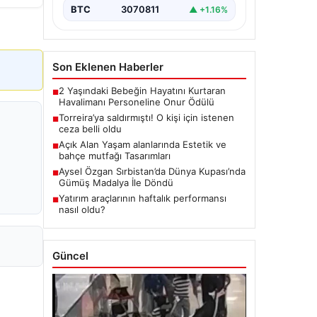
BTC
3070811
▲ +1.16%
Son Eklenen Haberler
2 Yaşındaki Bebeğin Hayatını Kurtaran
■
Havalimanı Personeline Onur Ödülü
Torreira’ya saldırmıştı! O kişi için istenen
■
ceza belli oldu
Açık Alan Yaşam alanlarında Estetik ve
■
bahçe mutfağı Tasarımları
Aysel Özgan Sırbistan’da Dünya Kupası’nda
■
Gümüş Madalya İle Döndü
Yatırım araçlarının haftalık performansı
■
nasıl oldu?
Güncel