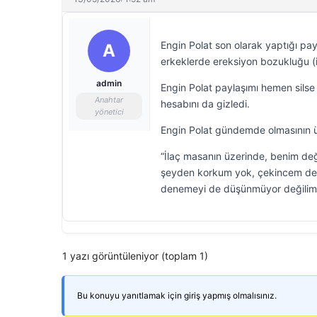
Engin Polat son olarak yaptığı p
A
erkeklerde ereksiyon bozukluğu (ikt
admin
Engin Polat paylaşımı hemen sil
Anahtar
hesabını da gizledi.
yönetici
Engin Polat gündemde olmasının ü
“İlaç masanın üzerinde, benim değ
şeyden korkum yok, çekincem de 
denemeyi de düşünmüyor değilim. 
1 yazı görüntüleniyor (toplam 1)
Bu konuyu yanıtlamak için giriş yapmış olmalısınız.