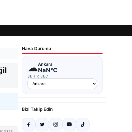
ı
Hava Durumu
☁
Ankara
il
NaN°C
ŞEHIR SEÇ
Bizi Takip Edin
#10373