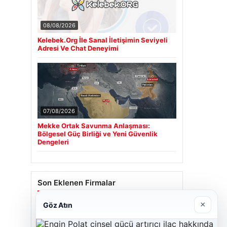
08/08/2026
Kelebek.Org İle Sanal İletişimin Seviyeli
Adresi Ve Chat Deneyimi
07/08/2026
Mekke Ortak Savunma Anlaşması:
Bölgesel Güç Birliği ve Yeni Güvenlik
Dengeleri
Son Eklenen Firmalar
×
Göz Atın
Cengiz Sigorta
23/06/2026