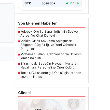
BTC
3092357
▲ +1.18%
Son Eklenen Haberler
Kelebek.Org İle Sanal İletişimin Seviyeli
■
Adresi Ve Chat Deneyimi
Mekke Ortak Savunma Anlaşması:
■
Bölgesel Güç Birliği ve Yeni Güvenlik
Dengeleri
Mohamed Salah, Trabzonspor’la ilk resmi
■
idmanına çıktı
2 Yaşındaki Bebeğin Hayatını Kurtaran
■
Havalimanı Personeline Onur Ödülü
Torreira’ya saldırmıştı! O kişi için istenen
■
ceza belli oldu
Güncel