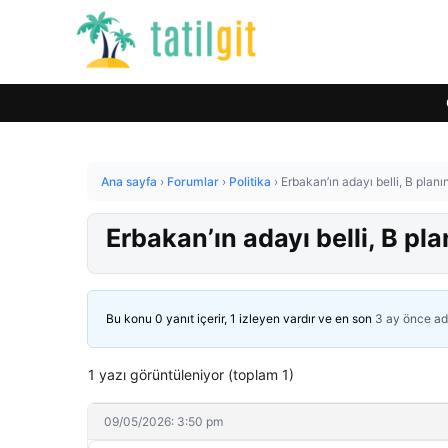
Ana sayfa
›
Forumlar
›
Politika
›
Erbakan’ın adayı belli, B pla
Erbakan’ın adayı belli, B p
Bu konu 0 yanıt içerir, 1 izleyen vardır ve en son
3 ay önce
ad
1 yazı görüntüleniyor (toplam 1)
09/05/2026: 3:50 pm