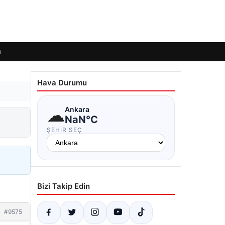
ı
Hava Durumu
☁
Ankara
NaN°C
ŞEHIR SEÇ
Bizi Takip Edin
#9575