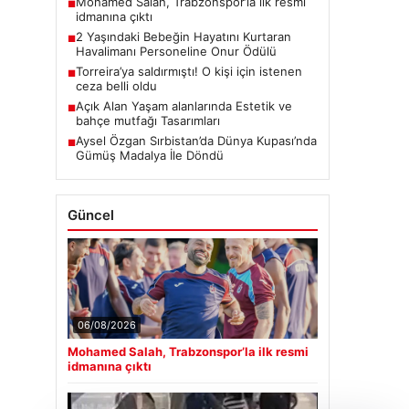
Mohamed Salah, Trabzonspor’la ilk resmi
■
idmanına çıktı
2 Yaşındaki Bebeğin Hayatını Kurtaran
■
Havalimanı Personeline Onur Ödülü
Torreira’ya saldırmıştı! O kişi için istenen
■
ceza belli oldu
Açık Alan Yaşam alanlarında Estetik ve
■
bahçe mutfağı Tasarımları
Aysel Özgan Sırbistan’da Dünya Kupası’nda
■
Gümüş Madalya İle Döndü
Güncel
06/08/2026
Mohamed Salah, Trabzonspor’la ilk resmi
idmanına çıktı