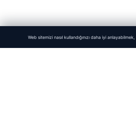
Web sitemizi nasıl kullandığınızı daha iyi anlayabilmek,
© 2026 Tatil Git – Güncel – Gezilecek Yerler