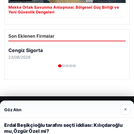
Mekke Ortak Savunma Anlaşması: Bölgesel Güç Birliği ve
Yeni Güvenlik Dengeleri
Son Eklenen Firmalar
Cengiz Sigorta
23/06/2026
© 2026 Tatil Git – Güncel – Gezilecek Yerler
×
Göz Atın
Web sitemizi nasıl kullandığınızı daha iyi anlayabilmek,
Tercüme Bürosu
|
Malta Dil Okulu
|
lemagrup.com.tr
deneyiminizi kişiselleştirmek ve geliştirmek amacıyla çerezler
ipto
rt
rt
rt
 escort
 escort
 escort
 giriş
cort
 İzle
 escort
 escort
 escort
er escort
scort
tcio
alkalı escort
stanbul escort
kullanıyoruz.
Çerez Politikamız
Erdal Beşikçioğlu tarafını seçti iddiası: Kılıçdaroğlu
mu, Özgür Özel mi?
Reddet
Kabul Et