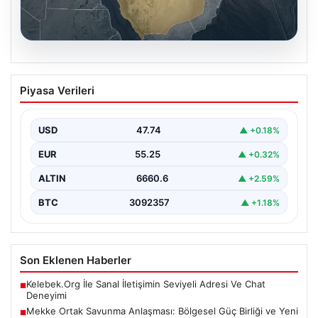
07.08.2026
Mekke Ortak Savunma Anlaşması:
Piyasa Verileri
Bölgesel Güç Birliği ve Yeni Güvenlik
Dengeleri
USD
47.74
▲ +0.18%
Türkiye, Suudi Arabistan ve Pakistan arasında yapılan
tarihi nitelikteki Mekke Ortak Savunma Anlaşması,
EUR
55.25
▲ +0.32%
bölgesel…
ALTIN
6660.6
▲ +2.59%
BTC
3092357
▲ +1.18%
Son Eklenen Haberler
Kelebek.Org İle Sanal İletişimin Seviyeli Adresi Ve Chat
■
Deneyimi
Mekke Ortak Savunma Anlaşması: Bölgesel Güç Birliği ve Yeni
■