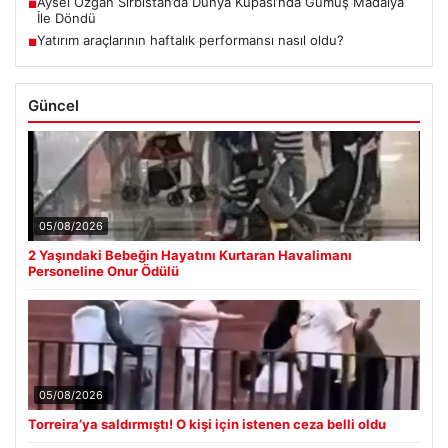
Aysel Özgan Sırbistan’da Dünya Kupası’nda Gümüş Madalya
■
İle Döndü
Yatırım araçlarının haftalık performansı nasıl oldu?
■
Güncel
05/08/2026
2 Yaşındaki Bebeğin Hayatını Kurtaran Havalimanı
Personeline Onur Ödülü
05/08/2026
Torreira’ya saldırmıştı! O kişi için istenen ceza belli oldu