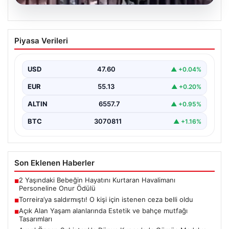
05.08.2026
Torreira’ya saldırmıştı! O kişi için
Piyasa Verileri
istenen ceza belli oldu
{ "title": "Torreira'ya Yönelik Saldırıyı Yapan Kişiye
İstenilen Ceza Belli Oldu", "content": "İstanbul'da
USD
47.60
▲ +0.04%
gerçekleşen…
EUR
55.13
▲ +0.20%
ALTIN
6557.7
▲ +0.95%
BTC
3070811
▲ +1.16%
Son Eklenen Haberler
2 Yaşındaki Bebeğin Hayatını Kurtaran Havalimanı
■
Personeline Onur Ödülü
Torreira’ya saldırmıştı! O kişi için istenen ceza belli oldu
■
Açık Alan Yaşam alanlarında Estetik ve bahçe mutfağı
■
Tasarımları