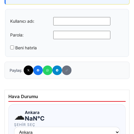
Kullanıcı adı:
Parola:
Beni hatırla
Paylaş:
Hava Durumu
☁
Ankara
NaN°C
ŞEHIR SEÇ