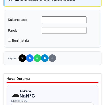
Kullanıcı adı:
Parola:
Beni hatırla
Paylaş:
Hava Durumu
☁
Ankara
NaN°C
ŞEHIR SEÇ