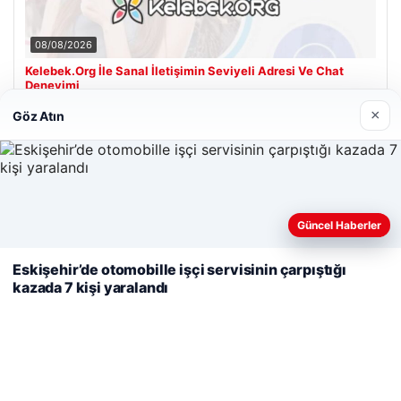
08/08/2026
Kelebek.Org İle Sanal İletişimin Seviyeli Adresi Ve Chat
Deneyimi
×
Göz Atın
Son Eklenen Firmalar
Cengiz Sigorta
23/06/2026
Web sitemizi nasıl kullandığınızı daha iyi anlayabilmek,
Güncel Haberler
deneyiminizi kişiselleştirmek ve geliştirmek amacıyla çerezler
kullanıyoruz.
Çerez Politikamız
Eskişehir’de otomobille işçi servisinin çarpıştığı
kazada 7 kişi yaralandı
Reddet
Kabul Et
© 2026 Tatil Git – Güncel – Gezilecek Yerler
ri
Tercüme Bürosu
|
Malta Dil Okulu
|
lemagrup.com.tr