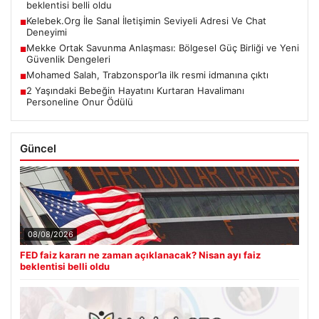
beklentisi belli oldu
Kelebek.Org İle Sanal İletişimin Seviyeli Adresi Ve Chat
■
Deneyimi
Mekke Ortak Savunma Anlaşması: Bölgesel Güç Birliği ve Yeni
■
Güvenlik Dengeleri
Mohamed Salah, Trabzonspor’la ilk resmi idmanına çıktı
■
2 Yaşındaki Bebeğin Hayatını Kurtaran Havalimanı
■
Personeline Onur Ödülü
Güncel
08/08/2026
FED faiz kararı ne zaman açıklanacak? Nisan ayı faiz
beklentisi belli oldu