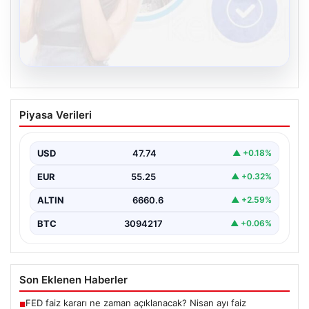
08.08.2026
Kelebek.Org İle Sanal İletişimin Seviyeli
Piyasa Verileri
Adresi Ve Chat Deneyimi
İnternet dünyasında insanların seviyeli bir şekilde
iletişim kurması büyük bir önem barındırmaktadır.
USD
47.74
▲ +0.18%
Günümüzde birçok…
EUR
55.25
▲ +0.32%
ALTIN
6660.6
▲ +2.59%
BTC
3094217
▲ +0.06%
Son Eklenen Haberler
FED faiz kararı ne zaman açıklanacak? Nisan ayı faiz
■