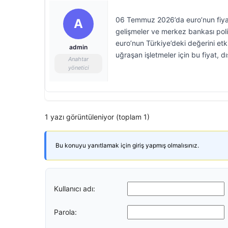
06 Temmuz 2026’da euro’nun fiyat
A
gelişmeler ve merkez bankası polit
euro’nun Türkiye’deki değerini etkil
admin
uğraşan işletmeler için bu fiyat, 
Anahtar
yönetici
1 yazı görüntüleniyor (toplam 1)
Bu konuyu yanıtlamak için giriş yapmış olmalısınız.
Kullanıcı adı:
Parola: