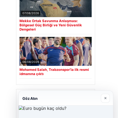
07/08/2026
Mekke Ortak Savunma Anlaşması:
Bölgesel Güç Birliği ve Yeni Güvenlik
Dengeleri
06/08/2026
Mohamed Salah, Trabzonspor’la ilk resmi
idmanına çıktı
Son Eklenen Firmalar
×
Göz Atın
Cengiz Sigorta
23/06/2026