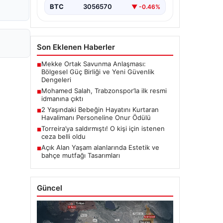
BTC
3056570
▼ -0.46%
Son Eklenen Haberler
Mekke Ortak Savunma Anlaşması:
■
Bölgesel Güç Birliği ve Yeni Güvenlik
Dengeleri
Mohamed Salah, Trabzonspor’la ilk resmi
■
idmanına çıktı
2 Yaşındaki Bebeğin Hayatını Kurtaran
■
Havalimanı Personeline Onur Ödülü
Torreira’ya saldırmıştı! O kişi için istenen
■
ceza belli oldu
Açık Alan Yaşam alanlarında Estetik ve
■
bahçe mutfağı Tasarımları
Güncel