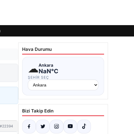
ı
Hava Durumu
☁
Ankara
NaN°C
ŞEHIR SEÇ
Bizi Takip Edin
#22394