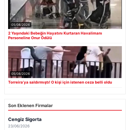
05/08/2026
2 Yaşındaki Bebeğin Hayatını Kurtaran Havalimanı
Personeline Onur Ödülü
05/08/2026
Torreira’ya saldırmıştı! O kişi için istenen ceza belli oldu
Son Eklenen Firmalar