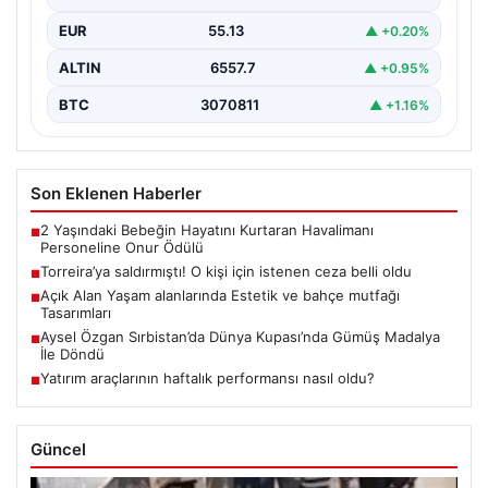
gerçekleşen…
EUR
55.13
▲ +0.20%
ALTIN
6557.7
▲ +0.95%
BTC
3070811
▲ +1.16%
Son Eklenen Haberler
2 Yaşındaki Bebeğin Hayatını Kurtaran Havalimanı
■
Personeline Onur Ödülü
Torreira’ya saldırmıştı! O kişi için istenen ceza belli oldu
■
Açık Alan Yaşam alanlarında Estetik ve bahçe mutfağı
■
Tasarımları
Aysel Özgan Sırbistan’da Dünya Kupası’nda Gümüş Madalya
■
İle Döndü
Yatırım araçlarının haftalık performansı nasıl oldu?
■
Güncel