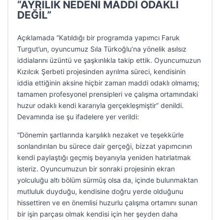
“AYRILIK NEDENİ MADDİ ODAKLI
DEĞİL”
Açıklamada “Katıldığı bir programda yapımcı Faruk
Turgut’un, oyuncumuz Sıla Türkoğlu’na yönelik asılsız
iddialarını üzüntü ve şaşkınlıkla takip ettik. Oyuncumuzun
Kızılcık Şerbeti projesinden ayrılma süreci, kendisinin
iddia ettiğinin aksine hiçbir zaman maddi odaklı olmamış;
tamamen profesyonel prensipleri ve çalışma ortamındaki
huzur odaklı kendi kararıyla gerçekleşmiştir” denildi.
Devamında ise şu ifadelere yer verildi:
“Dönemin şartlarında karşılıklı nezaket ve teşekkürle
sonlandırılan bu sürece dair gerçeği, bizzat yapımcının
kendi paylaştığı geçmiş beyanıyla yeniden hatırlatmak
isteriz. Oyuncumuzun bir sonraki projesinin ekran
yolculuğu altı bölüm sürmüş olsa da, içinde bulunmaktan
mutluluk duyduğu, kendisine doğru yerde olduğunu
hissettiren ve en önemlisi huzurlu çalışma ortamını sunan
bir işin parçası olmak kendisi için her şeyden daha