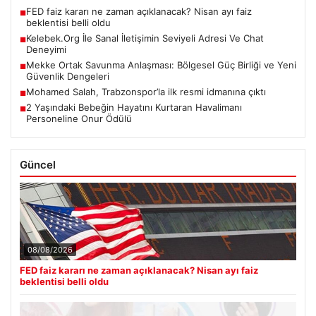
FED faiz kararı ne zaman açıklanacak? Nisan ayı faiz
■
beklentisi belli oldu
Kelebek.Org İle Sanal İletişimin Seviyeli Adresi Ve Chat
■
Deneyimi
Mekke Ortak Savunma Anlaşması: Bölgesel Güç Birliği ve Yeni
■
Güvenlik Dengeleri
Mohamed Salah, Trabzonspor’la ilk resmi idmanına çıktı
■
2 Yaşındaki Bebeğin Hayatını Kurtaran Havalimanı
■
Personeline Onur Ödülü
Güncel
08/08/2026
FED faiz kararı ne zaman açıklanacak? Nisan ayı faiz
beklentisi belli oldu