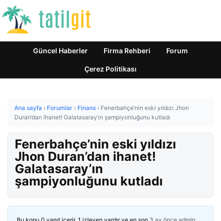
Güncel Haberler
Firma Rehberi
Forum
Çerez Politikası
Ana sayfa
›
Forumlar
›
Finans
›
Fenerbahçe’nin eski yıldızı Jhon
Duran’dan ihanet! Galatasaray’ın şampiyonluğunu kutladı
Fenerbahçe’nin eski yıldızı
Jhon Duran’dan ihanet!
Galatasaray’ın
şampiyonluğunu kutladı
Bu konu 0 yanıt içerir, 1 izleyen vardır ve en son
3 ay önce
admin