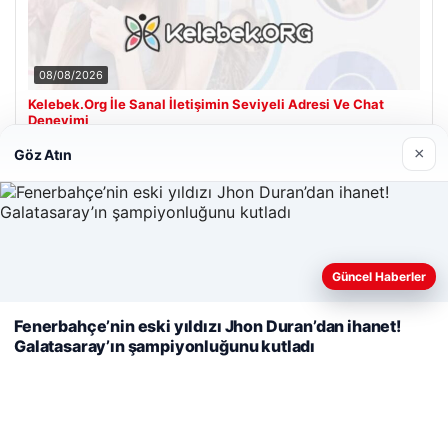
08/08/2026
Kelebek.Org İle Sanal İletişimin Seviyeli Adresi Ve Chat
Deneyimi
×
Göz Atın
Son Eklenen Firmalar
Web sitemizi nasıl kullandığınızı daha iyi anlayabilmek,
Güncel Haberler
deneyiminizi kişiselleştirmek ve geliştirmek amacıyla çerezler
kullanıyoruz.
Çerez Politikamız
Fenerbahçe’nin eski yıldızı Jhon Duran’dan ihanet!
Galatasaray’ın şampiyonluğunu kutladı
Reddet
Kabul Et