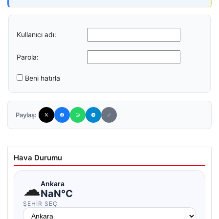
Kullanıcı adı:
Parola:
Beni hatırla
Paylaş:
Hava Durumu
☁
Ankara
NaN°C
ŞEHIR SEÇ