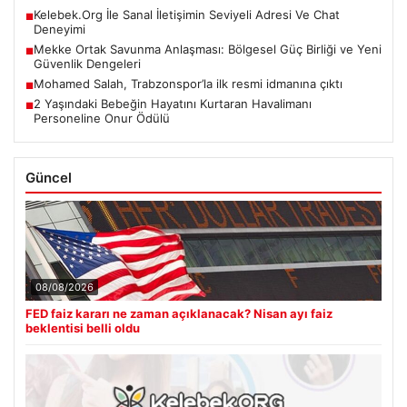
Kelebek.Org İle Sanal İletişimin Seviyeli Adresi Ve Chat
■
Deneyimi
Mekke Ortak Savunma Anlaşması: Bölgesel Güç Birliği ve Yeni
■
Güvenlik Dengeleri
Mohamed Salah, Trabzonspor’la ilk resmi idmanına çıktı
■
2 Yaşındaki Bebeğin Hayatını Kurtaran Havalimanı
■
Personeline Onur Ödülü
Güncel
08/08/2026
FED faiz kararı ne zaman açıklanacak? Nisan ayı faiz
beklentisi belli oldu