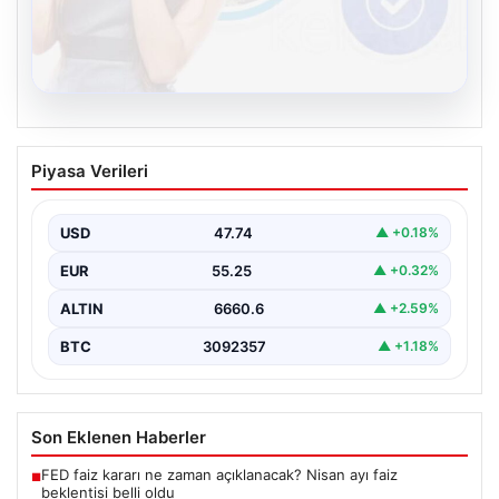
08.08.2026
Kelebek.Org İle Sanal İletişimin Seviyeli
Piyasa Verileri
Adresi Ve Chat Deneyimi
İnternet dünyasında insanların seviyeli bir şekilde
iletişim kurması büyük bir önem barındırmaktadır.
USD
47.74
▲ +0.18%
Günümüzde birçok…
EUR
55.25
▲ +0.32%
ALTIN
6660.6
▲ +2.59%
BTC
3092357
▲ +1.18%
Son Eklenen Haberler
FED faiz kararı ne zaman açıklanacak? Nisan ayı faiz
■
beklentisi belli oldu