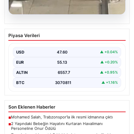
05.08.2026
2 Yaşındaki Bebeğin Hayatını Kurtaran
Piyasa Verileri
Havalimanı Personeline Onur Ödülü
İstanbul Sabiha Gökçen Havalimanı'nda yaşanan kritik
bir olayda, 2 yaşındaki Liam adlı bebek nefes…
USD
47.60
▲ +0.04%
EUR
55.13
▲ +0.20%
ALTIN
6557.7
▲ +0.95%
BTC
3070811
▲ +1.16%
Son Eklenen Haberler
Mohamed Salah, Trabzonspor’la ilk resmi idmanına çıktı
■
2 Yaşındaki Bebeğin Hayatını Kurtaran Havalimanı
■
Personeline Onur Ödülü