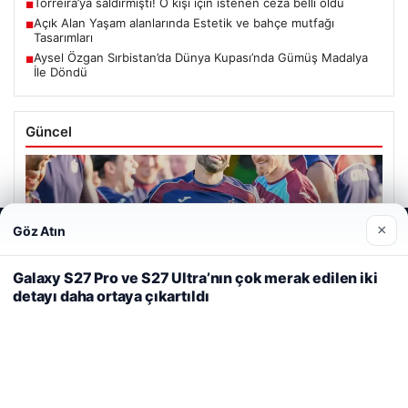
Torreira’ya saldırmıştı! O kişi için istenen ceza belli oldu
■
Açık Alan Yaşam alanlarında Estetik ve bahçe mutfağı
■
Tasarımları
Aysel Özgan Sırbistan’da Dünya Kupası’nda Gümüş Madalya
■
İle Döndü
Güncel
×
Göz Atın
Web sitemizi nasıl kullandığınızı daha iyi anlayabilmek,
06/08/2026
deneyiminizi kişiselleştirmek ve geliştirmek amacıyla çerezler
Mohamed Salah, Trabzonspor’la ilk resmi idmanına çıktı
kullanıyoruz.
Çerez Politikamız
Galaxy S27 Pro ve S27 Ultra’nın çok merak edilen iki
detayı daha ortaya çıkartıldı
Reddet
Kabul Et
05/08/2026
2 Yaşındaki Bebeğin Hayatını Kurtaran Havalimanı