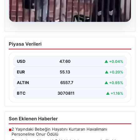
05.08.2026
Torreira’ya saldırmıştı! O kişi için
Piyasa Verileri
istenen ceza belli oldu
{ "title": "Torreira'ya Yönelik Saldırıyı Yapan Kişiye
İstenilen Ceza Belli Oldu", "content": "İstanbul'da
USD
47.60
▲ +0.04%
gerçekleşen…
EUR
55.13
▲ +0.20%
ALTIN
6557.7
▲ +0.95%
BTC
3070811
▲ +1.16%
Son Eklenen Haberler
2 Yaşındaki Bebeğin Hayatını Kurtaran Havalimanı
■
Personeline Onur Ödülü