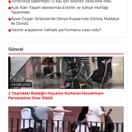
Torreira’ya saldırmıştı! O kişi için istenen ceza belli oldu
■
Açık Alan Yaşam alanlarında Estetik ve bahçe mutfağı
■
Tasarımları
Aysel Özgan Sırbistan’da Dünya Kupası’nda Gümüş Madalya
■
İle Döndü
Yatırım araçlarının haftalık performansı nasıl oldu?
■
Güncel
05/08/2026
2 Yaşındaki Bebeğin Hayatını Kurtaran Havalimanı
Personeline Onur Ödülü