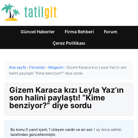
Güncel Haberler
Firma Rehberi
Forum
Çerez Politikası
Ana sayfa
›
Forumlar
›
Magazin
›
Gizem Karaca kızı Leyla Yaz’ın son
halini paylaştı! “Kime benziyor?” diye sordu
Gizem Karaca kızı Leyla Yaz’ın
son halini paylaştı! “Kime
benziyor?” diye sordu
Bu konu 0 yanıt içerir, 1 izleyen vardır ve en son
1 ay önce
admin
tarafından güncellenmiştir.