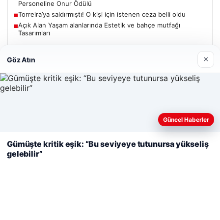
Personeline Onur Ödülü
Torreira’ya saldırmıştı! O kişi için istenen ceza belli oldu
■
Açık Alan Yaşam alanlarında Estetik ve bahçe mutfağı
■
Tasarımları
×
Göz Atın
Güncel
Web sitemizi nasıl kullandığınızı daha iyi anlayabilmek,
Güncel Haberler
07/08/2026
deneyiminizi kişiselleştirmek ve geliştirmek amacıyla çerezler
Mekke Ortak Savunma Anlaşması: Bölgesel Güç Birliği ve
kullanıyoruz.
Çerez Politikamız
Gümüşte kritik eşik: “Bu seviyeye tutunursa yükseliş
Yeni Güvenlik Dengeleri
gelebilir”
Reddet
Kabul Et
06/08/2026