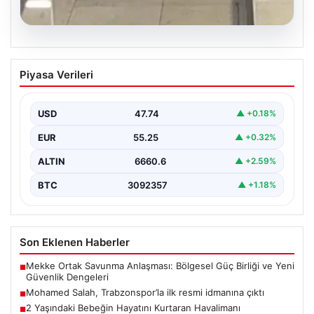
05.08.2026
2 Yaşındaki Bebeğin Hayatını Kurtaran
Piyasa Verileri
Havalimanı Personeline Onur Ödülü
İstanbul Sabiha Gökçen Havalimanı'nda yaşanan kritik
bir olayda, 2 yaşındaki Liam adlı bebek nefes…
USD
47.74
▲ +0.18%
EUR
55.25
▲ +0.32%
ALTIN
6660.6
▲ +2.59%
BTC
3092357
▲ +1.18%
Son Eklenen Haberler
Mekke Ortak Savunma Anlaşması: Bölgesel Güç Birliği ve Yeni
■
Güvenlik Dengeleri
Mohamed Salah, Trabzonspor’la ilk resmi idmanına çıktı
■
2 Yaşındaki Bebeğin Hayatını Kurtaran Havalimanı
■