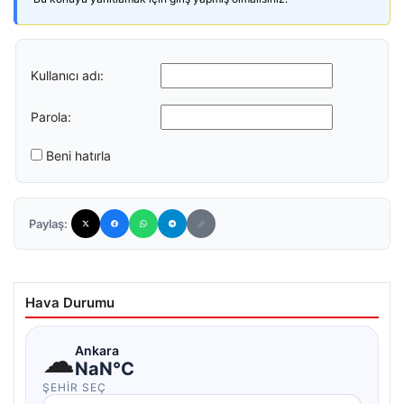
Kullanıcı adı:
Parola:
Beni hatırla
Paylaş:
Hava Durumu
☁
Ankara
NaN°C
ŞEHIR SEÇ