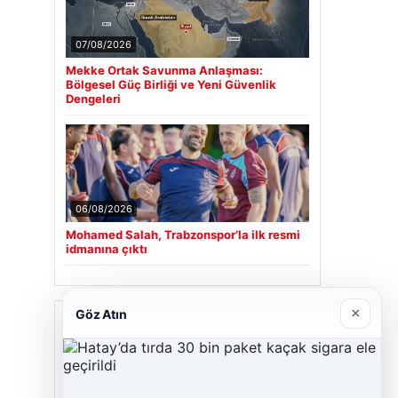
07/08/2026
Mekke Ortak Savunma Anlaşması:
Bölgesel Güç Birliği ve Yeni Güvenlik
Dengeleri
06/08/2026
Mohamed Salah, Trabzonspor’la ilk resmi
idmanına çıktı
×
Göz Atın
Son Eklenen Firmalar
Cengiz Sigorta
23/06/2026