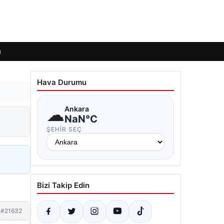
ı
Hava Durumu
☁
Ankara
NaN°C
ŞEHIR SEÇ
Bizi Takip Edin
#21632