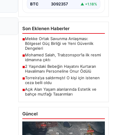
BTC
3092357
▲ +1.18%
Son Eklenen Haberler
Mekke Ortak Savunma Anlaşması:
■
Bölgesel Güç Birliği ve Yeni Güvenlik
Dengeleri
Mohamed Salah, Trabzonspor’la ilk resmi
■
idmanına çıktı
2 Yaşındaki Bebeğin Hayatını Kurtaran
■
Havalimanı Personeline Onur Ödülü
Torreira’ya saldırmıştı! O kişi için istenen
■
ceza belli oldu
Açık Alan Yaşam alanlarında Estetik ve
■
bahçe mutfağı Tasarımları
Güncel