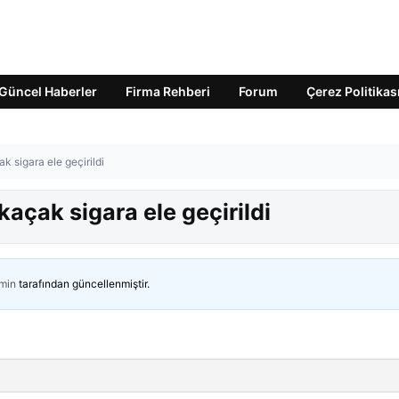
Güncel Haberler
Firma Rehberi
Forum
Çerez Politikas
k sigara ele geçirildi
kaçak sigara ele geçirildi
min
tarafından güncellenmiştir.