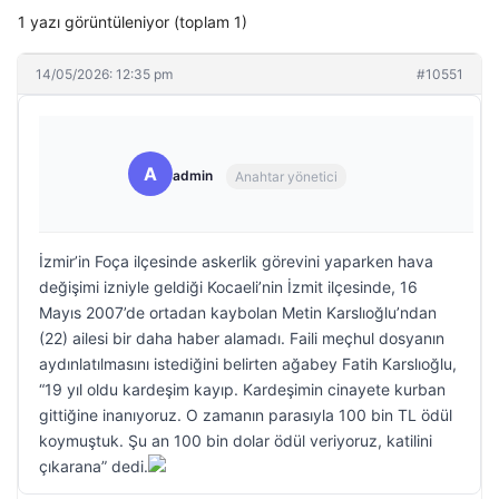
1 yazı görüntüleniyor (toplam 1)
14/05/2026: 12:35 pm
#10551
A
admin
Anahtar yönetici
İzmir’in Foça ilçesinde askerlik görevini yaparken hava
değişimi izniyle geldiği Kocaeli’nin İzmit ilçesinde, 16
Mayıs 2007’de ortadan kaybolan Metin Karslıoğlu’ndan
(22) ailesi bir daha haber alamadı. Faili meçhul dosyanın
aydınlatılmasını istediğini belirten ağabey Fatih Karslıoğlu,
“19 yıl oldu kardeşim kayıp. Kardeşimin cinayete kurban
gittiğine inanıyoruz. O zamanın parasıyla 100 bin TL ödül
koymuştuk. Şu an 100 bin dolar ödül veriyoruz, katilini
çıkarana” dedi.