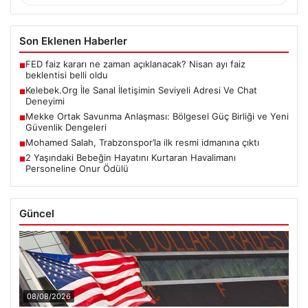
Son Eklenen Haberler
FED faiz kararı ne zaman açıklanacak? Nisan ayı faiz
■
beklentisi belli oldu
Kelebek.Org İle Sanal İletişimin Seviyeli Adresi Ve Chat
■
Deneyimi
Mekke Ortak Savunma Anlaşması: Bölgesel Güç Birliği ve Yeni
■
Güvenlik Dengeleri
Mohamed Salah, Trabzonspor’la ilk resmi idmanına çıktı
■
2 Yaşındaki Bebeğin Hayatını Kurtaran Havalimanı
■
Personeline Onur Ödülü
Güncel
08/08/2026