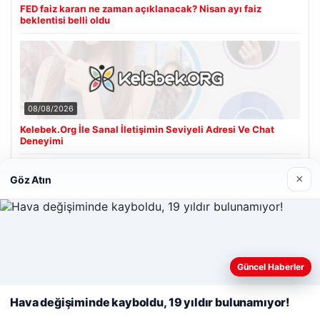
FED faiz kararı ne zaman açıklanacak? Nisan ayı faiz
beklentisi belli oldu
08/08/2026
Kelebek.Org İle Sanal İletişimin Seviyeli Adresi Ve Chat
Deneyimi
×
Göz Atın
Son Eklenen Firmalar
Cengiz Sigorta
23/06/2026
Web sitemizi nasıl kullandığınızı daha iyi anlayabilmek,
deneyiminizi kişiselleştirmek ve geliştirmek amacıyla çerezler
Güncel Haberler
kullanıyoruz.
Çerez Politikamız
Hava değişiminde kayboldu, 19 yıldır bulunamıyor!
Reddet
Kabul Et