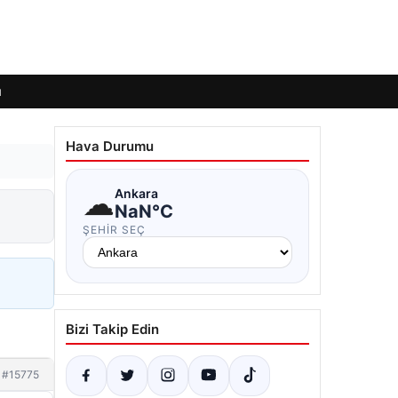
ı
Hava Durumu
☁
Ankara
NaN°C
ŞEHIR SEÇ
Bizi Takip Edin
#15775