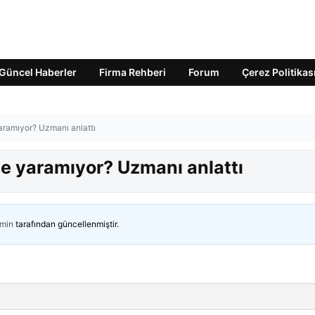
Güncel Haberler
Firma Rehberi
Forum
Çerez Politikas
 yaramıyor? Uzmanı anlattı
işe yaramıyor? Uzmanı anlattı
min
tarafından güncellenmiştir.