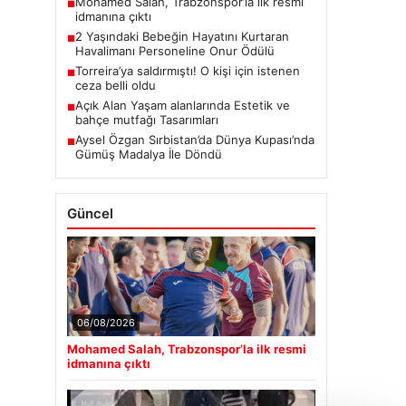
Mohamed Salah, Trabzonspor’la ilk resmi
■
idmanına çıktı
2 Yaşındaki Bebeğin Hayatını Kurtaran
■
Havalimanı Personeline Onur Ödülü
Torreira’ya saldırmıştı! O kişi için istenen
■
ceza belli oldu
Açık Alan Yaşam alanlarında Estetik ve
■
bahçe mutfağı Tasarımları
Aysel Özgan Sırbistan’da Dünya Kupası’nda
■
Gümüş Madalya İle Döndü
Güncel
06/08/2026
Mohamed Salah, Trabzonspor’la ilk resmi
idmanına çıktı