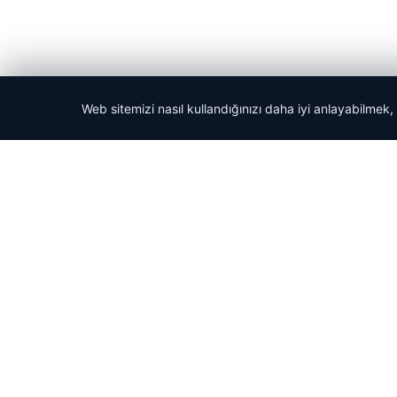
Web sitemizi nasıl kullandığınızı daha iyi anlayabilmek,
© 2026 Tatil Git – Güncel – Gezilecek Yerler