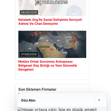
08/08/2026
Kelebek.Org İle Sanal İletişimin Seviyeli
Adresi Ve Chat Deneyimi
07/08/2026
Mekke Ortak Savunma Anlaşması:
Bölgesel Güç Birliği ve Yeni Güvenlik
Dengeleri
Son Eklenen Firmalar
×
Göz Atın
Cengiz Sigorta
23/06/2026