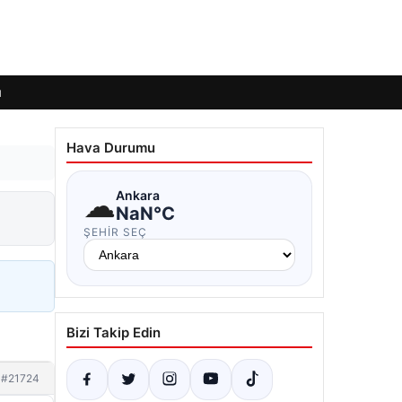
ı
Hava Durumu
☁
Ankara
NaN°C
ŞEHIR SEÇ
Bizi Takip Edin
#21724