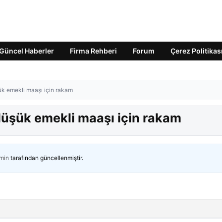
Güncel Haberler
Firma Rehberi
Forum
Çerez Politikas
şük emekli maaşı için rakam
 düşük emekli maaşı için rakam
min
tarafından güncellenmiştir.