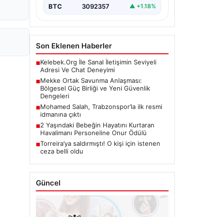
BTC
3092357
▲ +1.18%
Son Eklenen Haberler
Kelebek.Org İle Sanal İletişimin Seviyeli
■
Adresi Ve Chat Deneyimi
Mekke Ortak Savunma Anlaşması:
■
Bölgesel Güç Birliği ve Yeni Güvenlik
Dengeleri
Mohamed Salah, Trabzonspor’la ilk resmi
■
idmanına çıktı
2 Yaşındaki Bebeğin Hayatını Kurtaran
■
Havalimanı Personeline Onur Ödülü
Torreira’ya saldırmıştı! O kişi için istenen
■
ceza belli oldu
Güncel