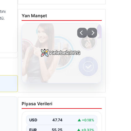
ını
Yan Manşet
tü.
08.08.2026
Kelebek.Org İle Sanal
Piyasa Verileri
İletişimin Seviyeli Adresi
Ve Chat Deneyimi
USD
47.74
▲ +0.18%
İnternet dünyasında insanların
seviyeli bir şekilde iletişim kurması
EUR
55.25
▲ +0.32%
büyük bir önem barındırmaktadır.