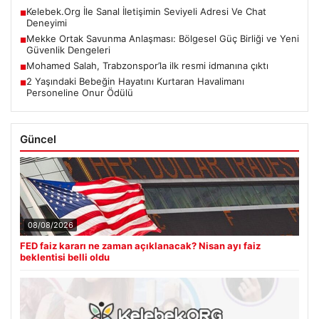
Kelebek.Org İle Sanal İletişimin Seviyeli Adresi Ve Chat
■
Deneyimi
Mekke Ortak Savunma Anlaşması: Bölgesel Güç Birliği ve Yeni
■
Güvenlik Dengeleri
Mohamed Salah, Trabzonspor’la ilk resmi idmanına çıktı
■
2 Yaşındaki Bebeğin Hayatını Kurtaran Havalimanı
■
Personeline Onur Ödülü
Güncel
08/08/2026
FED faiz kararı ne zaman açıklanacak? Nisan ayı faiz
beklentisi belli oldu