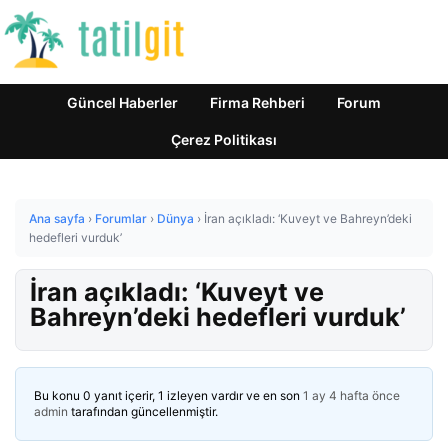
Güncel Haberler
Firma Rehberi
Forum
Çerez Politikası
Ana sayfa
›
Forumlar
›
Dünya
›
İran açıkladı: ‘Kuveyt ve Bahreyn’deki
hedefleri vurduk’
İran açıkladı: ‘Kuveyt ve
Bahreyn’deki hedefleri vurduk’
Bu konu 0 yanıt içerir, 1 izleyen vardır ve en son
1 ay 4 hafta önce
admin
tarafından güncellenmiştir.