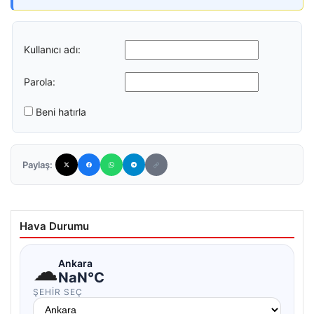
Kullanıcı adı:
Parola:
Beni hatırla
Paylaş:
Hava Durumu
☁
Ankara
NaN°C
ŞEHIR SEÇ