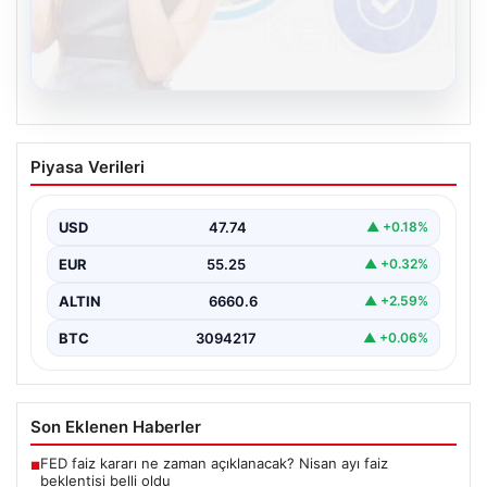
08.08.2026
Kelebek.Org İle Sanal İletişimin Seviyeli
Piyasa Verileri
Adresi Ve Chat Deneyimi
İnternet dünyasında insanların seviyeli bir şekilde
iletişim kurması büyük bir önem barındırmaktadır.
USD
47.74
▲ +0.18%
Günümüzde birçok…
EUR
55.25
▲ +0.32%
ALTIN
6660.6
▲ +2.59%
BTC
3094217
▲ +0.06%
Son Eklenen Haberler
FED faiz kararı ne zaman açıklanacak? Nisan ayı faiz
■
beklentisi belli oldu