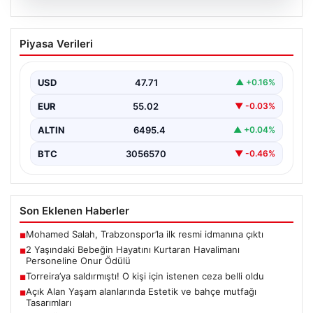
05.08.2026
2 Yaşındaki Bebeğin Hayatını Kurtaran
Piyasa Verileri
Havalimanı Personeline Onur Ödülü
İstanbul Sabiha Gökçen Havalimanı'nda yaşanan kritik
bir olayda, 2 yaşındaki Liam adlı bebek nefes…
USD
47.71
▲ +0.16%
EUR
55.02
▼ -0.03%
ALTIN
6495.4
▲ +0.04%
BTC
3056570
▼ -0.46%
Son Eklenen Haberler
Mohamed Salah, Trabzonspor’la ilk resmi idmanına çıktı
■
2 Yaşındaki Bebeğin Hayatını Kurtaran Havalimanı
■
Personeline Onur Ödülü
Torreira’ya saldırmıştı! O kişi için istenen ceza belli oldu
■
Açık Alan Yaşam alanlarında Estetik ve bahçe mutfağı
■
Tasarımları