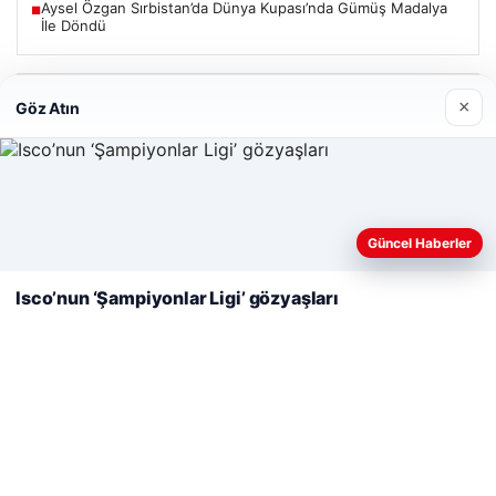
Aysel Özgan Sırbistan’da Dünya Kupası’nda Gümüş Madalya
■
İle Döndü
Güncel
×
Göz Atın
Web sitemizi nasıl kullandığınızı daha iyi anlayabilmek,
06/08/2026
deneyiminizi kişiselleştirmek ve geliştirmek amacıyla çerezler
Güncel Haberler
Mohamed Salah, Trabzonspor’la ilk resmi idmanına çıktı
kullanıyoruz.
Çerez Politikamız
Isco’nun ‘Şampiyonlar Ligi’ gözyaşları
Reddet
Kabul Et
05/08/2026
2 Yaşındaki Bebeğin Hayatını Kurtaran Havalimanı
Personeline Onur Ödülü