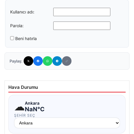
Kullanıcı adı:
Parola:
Beni hatırla
Paylaş:
Hava Durumu
☁
Ankara
NaN°C
ŞEHIR SEÇ