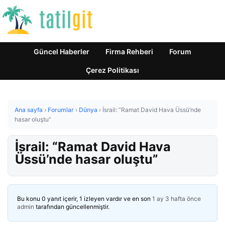
Güncel Haberler
Firma Rehberi
Forum
Çerez Politikası
Ana sayfa
›
Forumlar
›
Dünya
›
İsrail: “Ramat David Hava Üssü’nde
hasar oluştu”
İsrail: “Ramat David Hava
Üssü’nde hasar oluştu”
Bu konu 0 yanıt içerir, 1 izleyen vardır ve en son
1 ay 3 hafta önce
admin
tarafından güncellenmiştir.