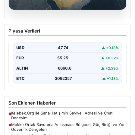
07.08.2026
Mekke Ortak Savunma Anlaşması:
Piyasa Verileri
Bölgesel Güç Birliği ve Yeni Güvenlik
Dengeleri
USD
47.74
▲ +0.18%
Türkiye, Suudi Arabistan ve Pakistan arasında yapılan
tarihi nitelikteki Mekke Ortak Savunma Anlaşması,
EUR
55.25
▲ +0.32%
bölgesel…
ALTIN
6660.6
▲ +2.59%
BTC
3092357
▲ +1.18%
Son Eklenen Haberler
Kelebek.Org İle Sanal İletişimin Seviyeli Adresi Ve Chat
■
Deneyimi
Mekke Ortak Savunma Anlaşması: Bölgesel Güç Birliği ve Yeni
■
Güvenlik Dengeleri