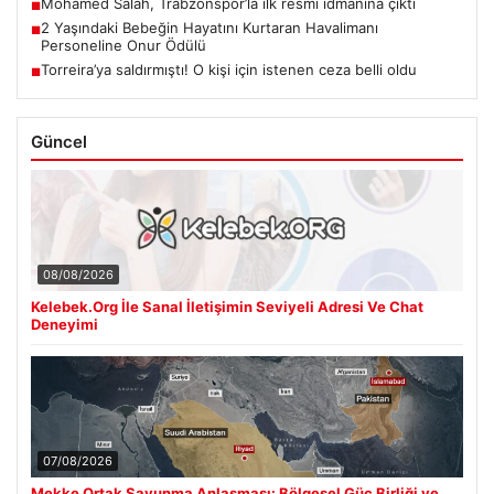
Mohamed Salah, Trabzonspor’la ilk resmi idmanına çıktı
■
2 Yaşındaki Bebeğin Hayatını Kurtaran Havalimanı
■
Personeline Onur Ödülü
Torreira’ya saldırmıştı! O kişi için istenen ceza belli oldu
■
Güncel
08/08/2026
Kelebek.Org İle Sanal İletişimin Seviyeli Adresi Ve Chat
Deneyimi
07/08/2026
Mekke Ortak Savunma Anlaşması: Bölgesel Güç Birliği ve