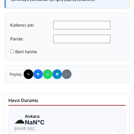
Kullanıcı adı:
Parola:
Beni hatırla
Paylaş:
Hava Durumu
☁
Ankara
NaN°C
ŞEHIR SEÇ