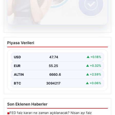
08.08.2026
Kelebek.Org İle Sanal İletişimin Seviyeli
Piyasa Verileri
Adresi Ve Chat Deneyimi
İnternet dünyasında insanların seviyeli bir şekilde
iletişim kurması büyük bir önem barındırmaktadır.
USD
47.74
▲ +0.18%
Günümüzde birçok…
EUR
55.25
▲ +0.32%
ALTIN
6660.6
▲ +2.59%
BTC
3094217
▲ +0.06%
Son Eklenen Haberler
FED faiz kararı ne zaman açıklanacak? Nisan ayı faiz
■