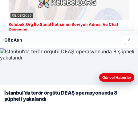
08/08/2026
Kelebek.Org İle Sanal İletişimin Seviyeli Adresi Ve Chat
Deneyimi
×
Göz Atın
Son Eklenen Firmalar
Cengiz Sigorta
23/06/2026
Web sitemizi nasıl kullandığınızı daha iyi anlayabilmek,
Güncel Haberler
deneyiminizi kişiselleştirmek ve geliştirmek amacıyla çerezler
kullanıyoruz.
Çerez Politikamız
İstanbul’da terör örgütü DEAŞ operasyonunda 8
şüpheli yakalandı
Reddet
Kabul Et
© 2026 Tatil Git – Güncel – Gezilecek Yerler
i
Tercüme Bürosu
|
Malta Dil Okulu
|
lemagrup.com.tr