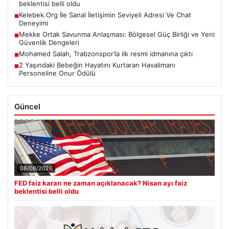
beklentisi belli oldu
Kelebek.Org İle Sanal İletişimin Seviyeli Adresi Ve Chat
■
Deneyimi
Mekke Ortak Savunma Anlaşması: Bölgesel Güç Birliği ve Yeni
■
Güvenlik Dengeleri
Mohamed Salah, Trabzonspor’la ilk resmi idmanına çıktı
■
2 Yaşındaki Bebeğin Hayatını Kurtaran Havalimanı
■
Personeline Onur Ödülü
Güncel
08/08/2026
FED faiz kararı ne zaman açıklanacak? Nisan ayı faiz
beklentisi belli oldu