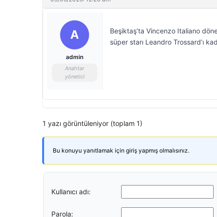
Beşiktaş’ta Vincenzo Italiano döne
A
süper starı Leandro Trossard’ı kad
admin
Anahtar
yönetici
1 yazı görüntüleniyor (toplam 1)
Bu konuyu yanıtlamak için giriş yapmış olmalısınız.
Kullanıcı adı:
Parola: