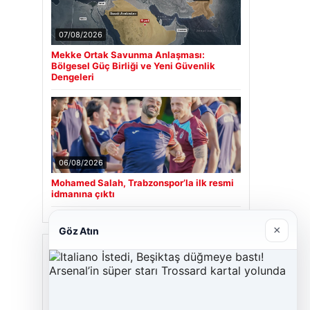
07/08/2026
Mekke Ortak Savunma Anlaşması:
Bölgesel Güç Birliği ve Yeni Güvenlik
Dengeleri
06/08/2026
Mohamed Salah, Trabzonspor’la ilk resmi
idmanına çıktı
×
Göz Atın
Son Eklenen Firmalar
Hastaş Beton
26/05/2026