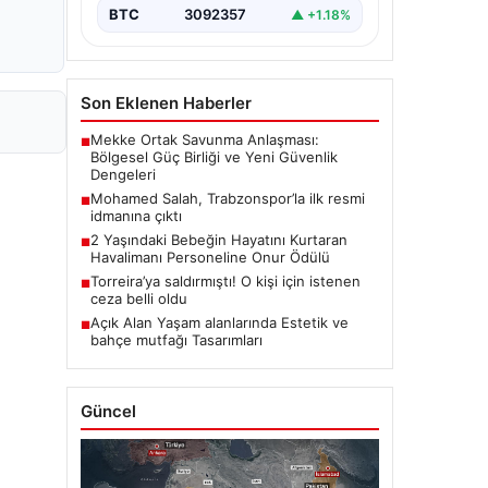
BTC
3092357
▲ +1.18%
Son Eklenen Haberler
Mekke Ortak Savunma Anlaşması:
■
Bölgesel Güç Birliği ve Yeni Güvenlik
Dengeleri
Mohamed Salah, Trabzonspor’la ilk resmi
■
idmanına çıktı
2 Yaşındaki Bebeğin Hayatını Kurtaran
■
Havalimanı Personeline Onur Ödülü
Torreira’ya saldırmıştı! O kişi için istenen
■
ceza belli oldu
Açık Alan Yaşam alanlarında Estetik ve
■
bahçe mutfağı Tasarımları
Güncel