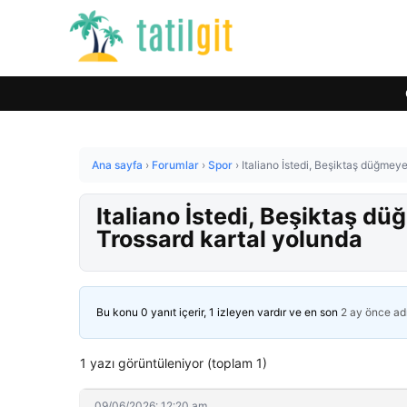
Ana sayfa
›
Forumlar
›
Spor
›
Italiano İstedi, Beşiktaş düğmeye
Italiano İstedi, Beşiktaş dü
Trossard kartal yolunda
Bu konu 0 yanıt içerir, 1 izleyen vardır ve en son
2 ay önce
ad
1 yazı görüntüleniyor (toplam 1)
09/06/2026: 12:20 am