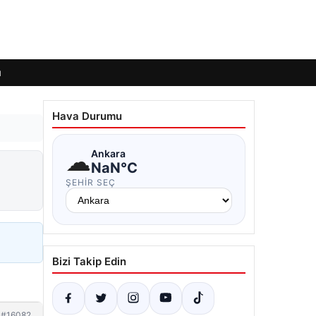
ı
Hava Durumu
☁
Ankara
NaN°C
ŞEHIR SEÇ
Bizi Takip Edin
#16082