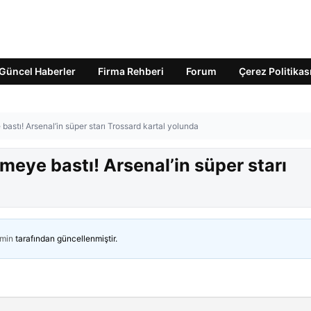
Güncel Haberler
Firma Rehberi
Forum
Çerez Politikas
 bastı! Arsenal’in süper starı Trossard kartal yolunda
ğmeye bastı! Arsenal’in süper starı
min
tarafından güncellenmiştir.