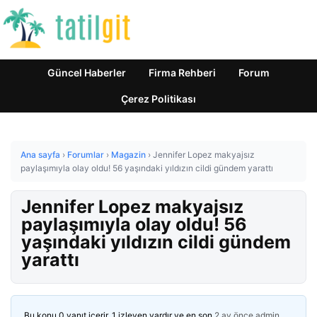
Güncel Haberler
Firma Rehberi
Forum
Çerez Politikası
Ana sayfa
›
Forumlar
›
Magazin
›
Jennifer Lopez makyajsız
paylaşımıyla olay oldu! 56 yaşındaki yıldızın cildi gündem yarattı
Jennifer Lopez makyajsız
paylaşımıyla olay oldu! 56
yaşındaki yıldızın cildi gündem
yarattı
Bu konu 0 yanıt içerir, 1 izleyen vardır ve en son
2 ay önce
admin