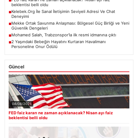
■
beklentisi belli oldu
Kelebek.Org İle Sanal İletişimin Seviyeli Adresi Ve Chat
■
Deneyimi
Mekke Ortak Savunma Anlaşması: Bölgesel Güç Birliği ve Yeni
■
Güvenlik Dengeleri
Mohamed Salah, Trabzonspor’la ilk resmi idmanına çıktı
■
2 Yaşındaki Bebeğin Hayatını Kurtaran Havalimanı
■
Personeline Onur Ödülü
Güncel
08/08/2026
FED faiz kararı ne zaman açıklanacak? Nisan ayı faiz
beklentisi belli oldu