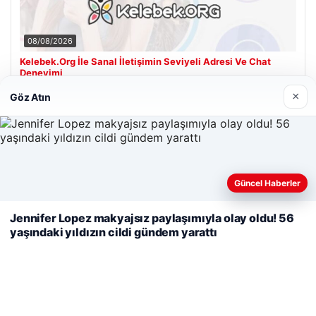
08/08/2026
Kelebek.Org İle Sanal İletişimin Seviyeli Adresi Ve Chat
Deneyimi
×
Göz Atın
Son Eklenen Firmalar
Cengiz Sigorta
23/06/2026
Web sitemizi nasıl kullandığınızı daha iyi anlayabilmek,
Güncel Haberler
deneyiminizi kişiselleştirmek ve geliştirmek amacıyla çerezler
kullanıyoruz.
Çerez Politikamız
Jennifer Lopez makyajsız paylaşımıyla olay oldu! 56
yaşındaki yıldızın cildi gündem yarattı
Reddet
Kabul Et
© 2026 Tatil Git – Güncel – Gezilecek Yerler