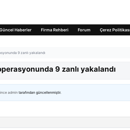
Güncel Haberler
Firma Rehberi
Forum
Çerez Politikas
syonunda 9 zanlı yakalandı
perasyonunda 9 zanlı yakalandı
 önce
admin
tarafından güncellenmiştir.