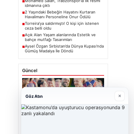
Mohamed Salah, Trabzonspor’la ilk resmi
■
idmanına çıktı
2 Yaşındaki Bebeğin Hayatını Kurtaran
■
Havalimanı Personeline Onur Ödülü
Torreira’ya saldırmıştı! O kişi için istenen
■
ceza belli oldu
Açık Alan Yaşam alanlarında Estetik ve
■
bahçe mutfağı Tasarımları
Aysel Özgan Sırbistan’da Dünya Kupası’nda
■
Gümüş Madalya İle Döndü
Güncel
×
Göz Atın
06/08/2026
Mohamed Salah, Trabzonspor’la ilk resmi
idmanına çıktı