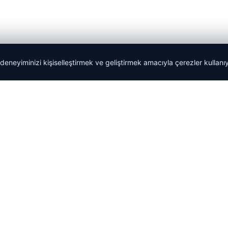
 deneyiminizi kişiselleştirmek ve geliştirmek amacıyla çerezler kullan