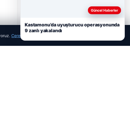
Güncel Haberler
05/08/2026
Kastamonu’da uyuşturucu operasyonunda
9 zanlı yakalandı
2 Yaşındaki Bebeğin Hayatını Kurtaran
ıyoruz.
Çerez Politikamız
Havalimanı Personeline Onur Ödülü
Reddet
Kabul Et
Son Eklenen Firmalar
Cengiz Sigorta
23/06/2026