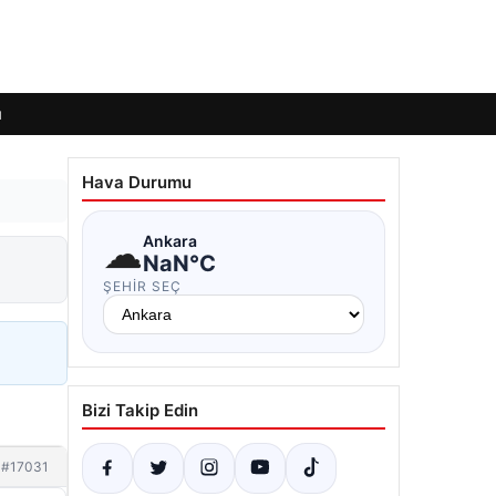
ı
Hava Durumu
☁
Ankara
NaN°C
ŞEHIR SEÇ
Bizi Takip Edin
#17031