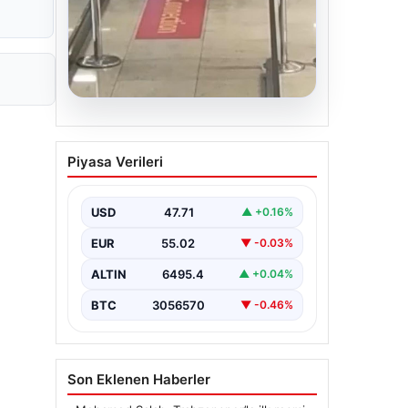
05.08.2026
2 Yaşındaki Bebeğin
Piyasa Verileri
Hayatını Kurtaran
Havalimanı Personeline
Onur Ödülü
USD
47.71
▲ +0.16%
İstanbul Sabiha Gökçen
EUR
55.02
▼ -0.03%
Havalimanı'nda yaşanan kritik bir
olayda, 2 yaşındaki Liam adlı bebek
ALTIN
6495.4
▲ +0.04%
nefes…
BTC
3056570
▼ -0.46%
Son Eklenen Haberler