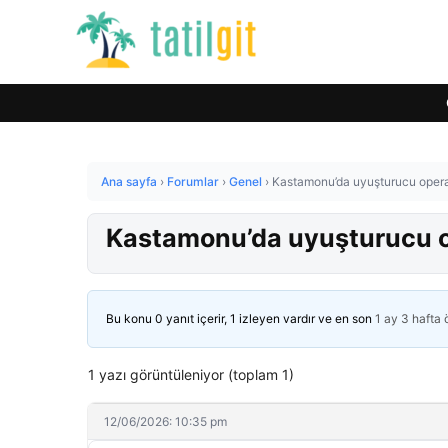
Ana sayfa
›
Forumlar
›
Genel
›
Kastamonu’da uyuşturucu opera
Kastamonu’da uyuşturucu o
Bu konu 0 yanıt içerir, 1 izleyen vardır ve en son
1 ay 3 hafta
1 yazı görüntüleniyor (toplam 1)
12/06/2026: 10:35 pm