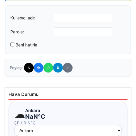
Kullanıcı adı:
Parola:
Beni hatırla
Paylaş:
Hava Durumu
☁
Ankara
NaN°C
ŞEHIR SEÇ