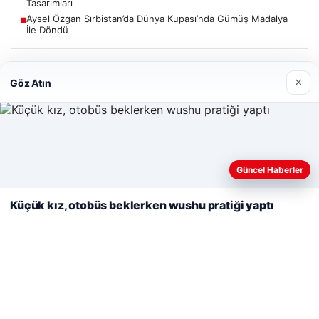
Tasarımları
Aysel Özgan Sırbistan’da Dünya Kupası’nda Gümüş Madalya
■
İle Döndü
Güncel
×
Göz Atın
Web sitemizi nasıl kullandığınızı daha iyi anlayabilmek,
06/08/2026
deneyiminizi kişiselleştirmek ve geliştirmek amacıyla çerezler
Güncel Haberler
Mohamed Salah, Trabzonspor’la ilk resmi idmanına çıktı
kullanıyoruz.
Çerez Politikamız
Küçük kız, otobüs beklerken wushu pratiği yaptı
Reddet
Kabul Et
05/08/2026
2 Yaşındaki Bebeğin Hayatını Kurtaran Havalimanı
Personeline Onur Ödülü