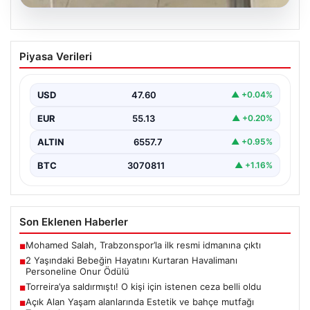
05.08.2026
2 Yaşındaki Bebeğin Hayatını Kurtaran
Piyasa Verileri
Havalimanı Personeline Onur Ödülü
İstanbul Sabiha Gökçen Havalimanı'nda yaşanan kritik
bir olayda, 2 yaşındaki Liam adlı bebek nefes…
USD
47.60
▲ +0.04%
EUR
55.13
▲ +0.20%
ALTIN
6557.7
▲ +0.95%
BTC
3070811
▲ +1.16%
Son Eklenen Haberler
Mohamed Salah, Trabzonspor’la ilk resmi idmanına çıktı
■
2 Yaşındaki Bebeğin Hayatını Kurtaran Havalimanı
■
Personeline Onur Ödülü
Torreira’ya saldırmıştı! O kişi için istenen ceza belli oldu
■
Açık Alan Yaşam alanlarında Estetik ve bahçe mutfağı
■