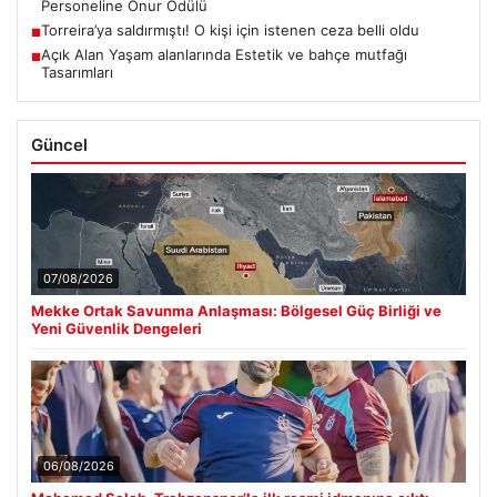
Personeline Onur Ödülü
Torreira’ya saldırmıştı! O kişi için istenen ceza belli oldu
■
Açık Alan Yaşam alanlarında Estetik ve bahçe mutfağı
■
Tasarımları
Güncel
07/08/2026
Mekke Ortak Savunma Anlaşması: Bölgesel Güç Birliği ve
Yeni Güvenlik Dengeleri
06/08/2026