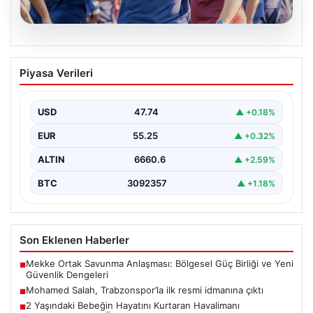
06.08.2026
Mohamed Salah, Trabzonspor’la ilk
Piyasa Verileri
resmi idmanına çıktı
Yeni sezon öncesi kadrosunu güçlendiren
Trabzonspor, kadrosuna kattığı Mohamed Salah ile ilk
USD
47.74
▲ +0.18%
antrenmanını gerçekleştirmenin…
EUR
55.25
▲ +0.32%
ALTIN
6660.6
▲ +2.59%
BTC
3092357
▲ +1.18%
Son Eklenen Haberler
Mekke Ortak Savunma Anlaşması: Bölgesel Güç Birliği ve Yeni
■
Güvenlik Dengeleri
Mohamed Salah, Trabzonspor’la ilk resmi idmanına çıktı
■
2 Yaşındaki Bebeğin Hayatını Kurtaran Havalimanı
■