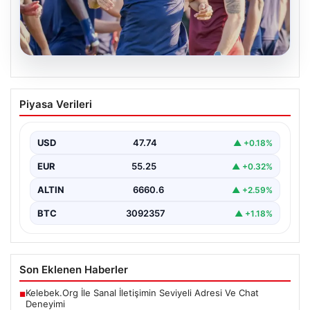
06.08.2026
Mohamed Salah, Trabzonspor’la ilk
Piyasa Verileri
resmi idmanına çıktı
Yeni sezon öncesi kadrosunu güçlendiren
Trabzonspor, kadrosuna kattığı Mohamed Salah ile ilk
USD
47.74
▲ +0.18%
antrenmanını gerçekleştirmenin…
EUR
55.25
▲ +0.32%
ALTIN
6660.6
▲ +2.59%
BTC
3092357
▲ +1.18%
Son Eklenen Haberler
Kelebek.Org İle Sanal İletişimin Seviyeli Adresi Ve Chat
■
Deneyimi