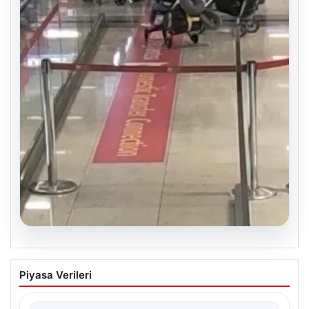
05.08.2026
2 Yaşındaki Bebeğin Hayatını Kurtaran
Piyasa Verileri
Havalimanı Personeline Onur Ödülü
İstanbul Sabiha Gökçen Havalimanı'nda yaşanan kritik