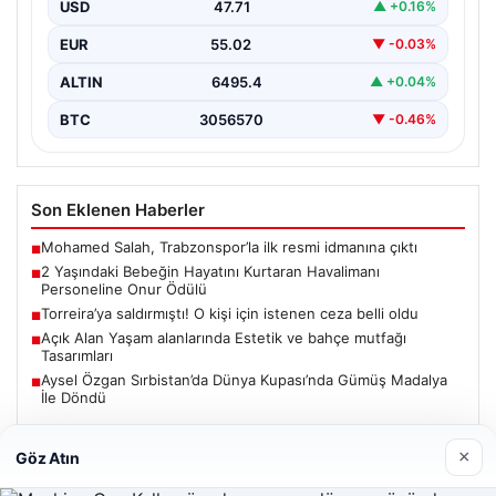
bir olayda, 2 yaşındaki Liam adlı bebek nefes…
USD
47.71
▲ +0.16%
EUR
55.02
▼ -0.03%
ALTIN
6495.4
▲ +0.04%
BTC
3056570
▼ -0.46%
Son Eklenen Haberler
Mohamed Salah, Trabzonspor’la ilk resmi idmanına çıktı
■
2 Yaşındaki Bebeğin Hayatını Kurtaran Havalimanı
■
Personeline Onur Ödülü
Torreira’ya saldırmıştı! O kişi için istenen ceza belli oldu
■
Açık Alan Yaşam alanlarında Estetik ve bahçe mutfağı
■
Tasarımları
Aysel Özgan Sırbistan’da Dünya Kupası’nda Gümüş Madalya
■
İle Döndü
×
Göz Atın
Güncel