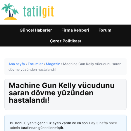
Güncel Haberler
Firma Rehberi
Forum
Çerez Politikası
Ana sayfa
›
Forumlar
›
Magazin
›
Machine Gun Kelly vücudunu saran
dövme yüzünden hastalandı!
Machine Gun Kelly vücudunu
saran dövme yüzünden
hastalandı!
Bu konu 0 yanıt içerir, 1 izleyen vardır ve en son
1 ay 3 hafta önce
admin
tarafından güncellenmiştir.