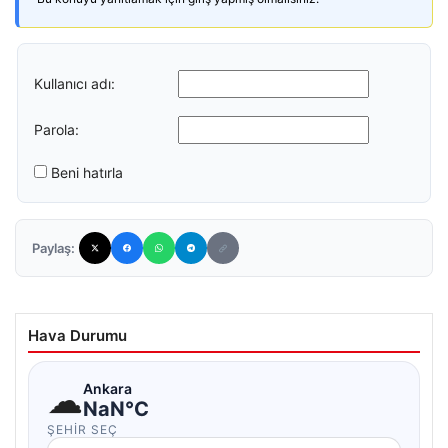
Kullanıcı adı:
Parola:
Beni hatırla
Paylaş:
Hava Durumu
☁
Ankara
NaN°C
ŞEHIR SEÇ