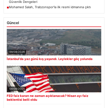
Güvenlik Dengeleri
Mohamed Salah, Trabzonspor’la ilk resmi idmanına çıktı
■
Güncel
09/08/2026
İstanbul’da yaz günü kış yaşandı. Leylekler göç yolunda
08/08/2026
FED faiz kararı ne zaman açıklanacak? Nisan ayı faiz
beklentisi belli oldu