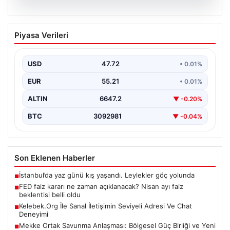
08.08.2026
FED faiz kararı ne zaman açıklanacak?
Piyasa Verileri
Nisan ayı faiz beklentisi belli oldu
{"title": "FED Faiz Kararı Ne Zaman Açıklanacak? Nisan
Ayı Faiz Beklentileri Belirlendi", "content": "Ekonomik…
USD
47.72
• 0.01%
EUR
55.21
• 0.01%
ALTIN
6647.2
▼ -0.20%
BTC
3092981
▼ -0.04%
Son Eklenen Haberler
İstanbul’da yaz günü kış yaşandı. Leylekler göç yolunda
■
FED faiz kararı ne zaman açıklanacak? Nisan ayı faiz
■
beklentisi belli oldu
Kelebek.Org İle Sanal İletişimin Seviyeli Adresi Ve Chat
■
Deneyimi
Mekke Ortak Savunma Anlaşması: Bölgesel Güç Birliği ve Yeni
■