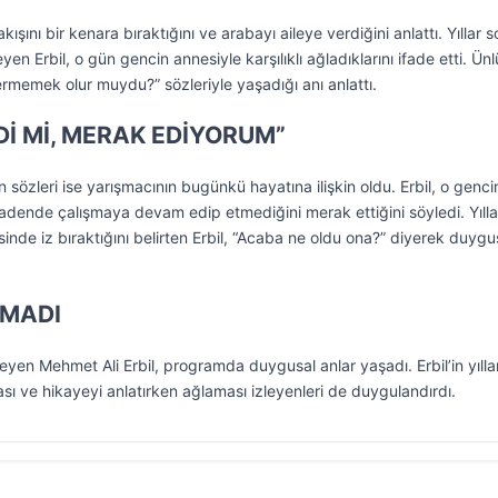
ışını bir kenara bıraktığını ve arabayı aileye verdiğini anlattı. Yıllar 
en Erbil, o gün gencin annesiyle karşılıklı ağladıklarını ifade etti. Ünl
memek olur muydu?” sözleriyle yaşadığı anı anlattı.
RDİ Mİ, MERAK EDİYORUM”
 sözleri ise yarışmacının bugünkü hayatına ilişkin oldu. Erbil, o genci
, madende çalışmaya devam edip etmediğini merak ettiğini söyledi. Yılla
nde iz bıraktığını belirten Erbil, “Acaba ne oldu ona?” diyerek duyg
AMADI
reyen Mehmet Ali Erbil, programda duygusal anlar yaşadı. Erbil’in yılla
sı ve hikayeyi anlatırken ağlaması izleyenleri de duygulandırdı.