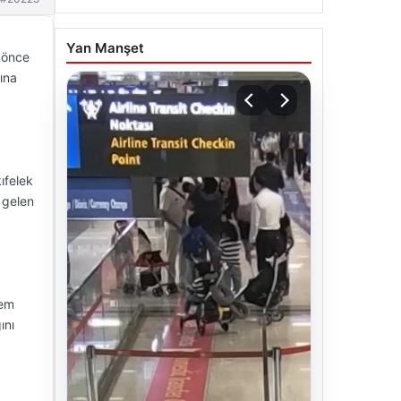
Yan Manşet
r önce
ına
ıfelek
 gelen
hem
ını