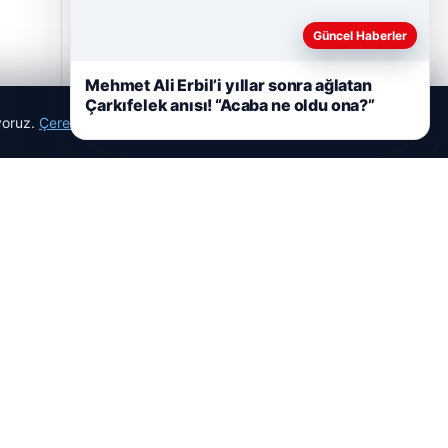
Güncel Haberler
05/08/2026
Mehmet Ali Erbil’i yıllar sonra ağlatan
Çarkıfelek anısı! “Acaba ne oldu ona?”
2 Yaşındaki Bebeğin Hayatını Kurtaran
ıyoruz.
Çerez Politikamız
Havalimanı Personeline Onur Ödülü
Reddet
Kabul Et
Son Eklenen Firmalar
Cengiz Sigorta
23/06/2026