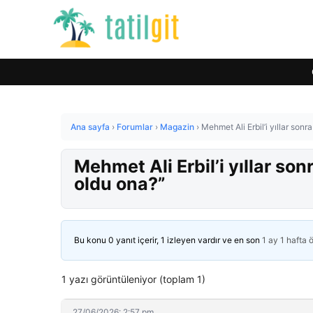
Ana sayfa
›
Forumlar
›
Magazin
›
Mehmet Ali Erbil’i yıllar son
Mehmet Ali Erbil’i yıllar so
oldu ona?”
Bu konu 0 yanıt içerir, 1 izleyen vardır ve en son
1 ay 1 hafta 
1 yazı görüntüleniyor (toplam 1)
27/06/2026: 2:57 pm