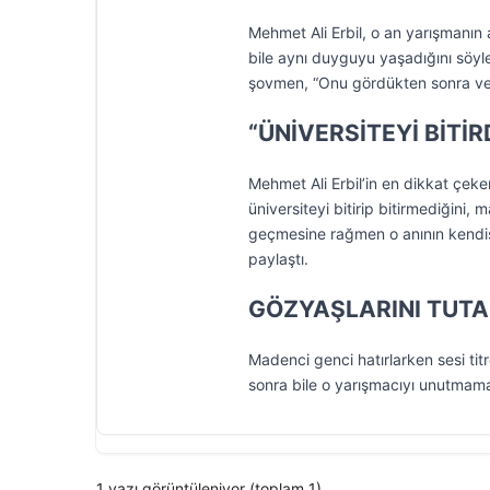
Mehmet Ali Erbil, o an yarışmanın ak
bile aynı duyguyu yaşadığını söyley
şovmen, “Onu gördükten sonra ver
“ÜNİVERSİTEYİ BİTİ
Mehmet Ali Erbil’in en dikkat çeken
üniversiteyi bitirip bitirmediğini
geçmesine rağmen o anının kendisi
paylaştı.
GÖZYAŞLARINI TUT
Madenci genci hatırlarken sesi tit
sonra bile o yarışmacıyı unutmama
1 yazı görüntüleniyor (toplam 1)