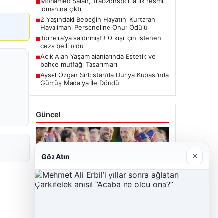
Mohamed Salah, Trabzonspor’la ilk resmi
■
idmanına çıktı
2 Yaşındaki Bebeğin Hayatını Kurtaran
■
Havalimanı Personeline Onur Ödülü
Torreira’ya saldırmıştı! O kişi için istenen
■
ceza belli oldu
Açık Alan Yaşam alanlarında Estetik ve
■
bahçe mutfağı Tasarımları
Aysel Özgan Sırbistan’da Dünya Kupası’nda
■
Gümüş Madalya İle Döndü
Güncel
×
Göz Atın
06/08/2026
Mohamed Salah, Trabzonspor’la ilk resmi
idmanına çıktı