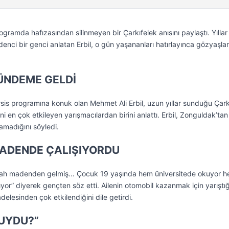
gramda hafızasından silinmeyen bir Çarkıfelek anısını paylaştı. Yılla
nci bir genci anlatan Erbil, o gün yaşananları hatırlayınca gözyaşlar
GÜNDEME GELDİ
is programına konuk olan Mehmet Ali Erbil, uzun yıllar sunduğu Çark
en çok etkileyen yarışmacılardan birini anlattı. Erbil, Zonguldak’tan
amadığını söyledi.
ADENDE ÇALIŞIYORDU
msiyah madenden gelmiş… Çocuk 19 yaşında hem üniversitede okuyor 
or” diyerek gençten söz etti. Ailenin otomobil kazanmak için yarıştığ
elesinden çok etkilendiğini dile getirdi.
UYDU?”