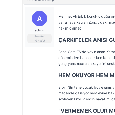
Mehmet Ali Erbil, konuk olduğu pro
A
yarışmaya katılan Zonguldaklı made
hakim olamadı.
admin
Anahtar
ÇARKIFELEK ANISI 
yönetici
Bana Göre TV’de yayınlanan Katars
döneminden bahsederken kendisini 
genç yarışmacının hikayesini unut
HEM OKUYOR HEM M
Erbil, “Bir tane çocuk böyle si
madende çalışıyor hem evine bakıy
söyleyen Erbil, gencin hayat mücad
“VERMEMEK OLUR M