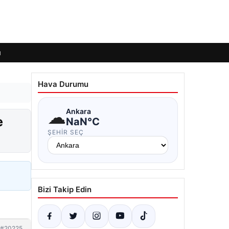
ı
Hava Durumu
☁
Ankara
e
NaN°C
ŞEHIR SEÇ
Bizi Takip Edin
#20225