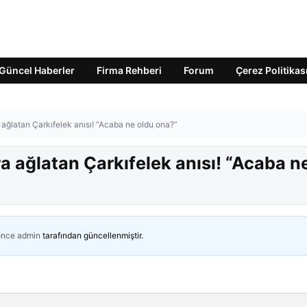
Güncel Haberler
Firma Rehberi
Forum
Çerez Politikas
ra ağlatan Çarkıfelek anısı! “Acaba ne oldu ona?”
nra ağlatan Çarkıfelek anısı! “Acaba n
önce
admin
tarafından güncellenmiştir.