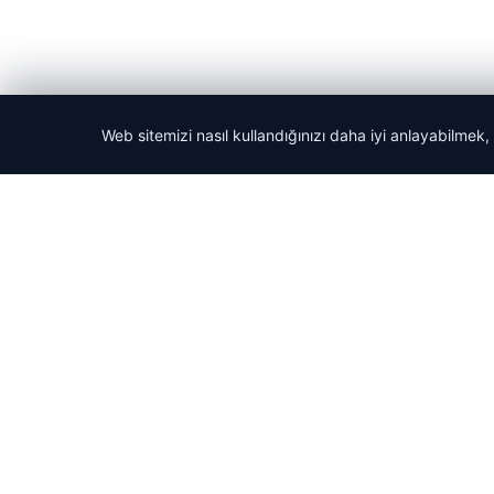
Web sitemizi nasıl kullandığınızı daha iyi anlayabilmek,
© 2026 Tatil Git – Güncel – Gezilecek Yerler