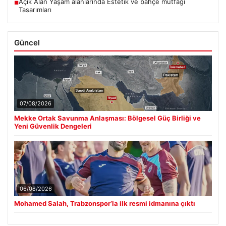
Açık Alan Yaşam alanlarında Estetik ve bahçe mutfağı
■
Tasarımları
Güncel
07/08/2026
Mekke Ortak Savunma Anlaşması: Bölgesel Güç Birliği ve
Yeni Güvenlik Dengeleri
06/08/2026
Mohamed Salah, Trabzonspor’la ilk resmi idmanına çıktı