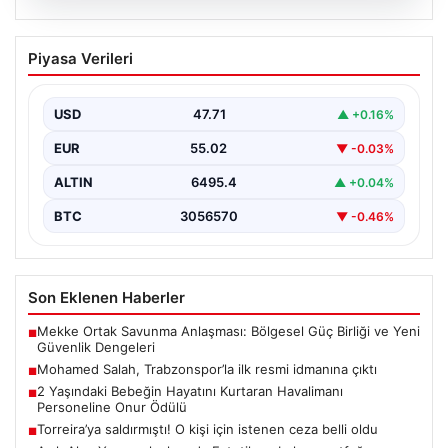
06.08.2026
Mohamed Salah, Trabzonspor’la ilk
Piyasa Verileri
resmi idmanına çıktı
Yeni sezon öncesi kadrosunu güçlendiren
Trabzonspor, kadrosuna kattığı Mohamed Salah ile ilk
USD
47.71
▲ +0.16%
antrenmanını gerçekleştirmenin…
EUR
55.02
▼ -0.03%
ALTIN
6495.4
▲ +0.04%
BTC
3056570
▼ -0.46%
Son Eklenen Haberler
Mekke Ortak Savunma Anlaşması: Bölgesel Güç Birliği ve Yeni
■
Güvenlik Dengeleri
Mohamed Salah, Trabzonspor’la ilk resmi idmanına çıktı
■
2 Yaşındaki Bebeğin Hayatını Kurtaran Havalimanı
■
Personeline Onur Ödülü
Torreira’ya saldırmıştı! O kişi için istenen ceza belli oldu
■