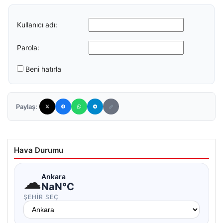
Kullanıcı adı:
Parola:
Beni hatırla
Paylaş:
Hava Durumu
☁
Ankara
NaN°C
ŞEHIR SEÇ