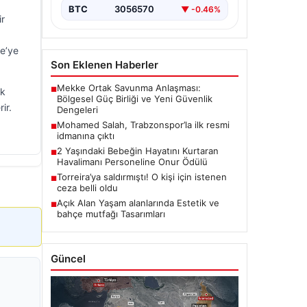
BTC
3056570
▼ -0.46%
ir
a
ne’ye
Son Eklenen Haberler
Mekke Ortak Savunma Anlaşması:
■
uk
Bölgesel Güç Birliği ve Yeni Güvenlik
ir.
Dengeleri
Mohamed Salah, Trabzonspor’la ilk resmi
■
idmanına çıktı
2 Yaşındaki Bebeğin Hayatını Kurtaran
■
Havalimanı Personeline Onur Ödülü
Torreira’ya saldırmıştı! O kişi için istenen
■
ceza belli oldu
Açık Alan Yaşam alanlarında Estetik ve
■
bahçe mutfağı Tasarımları
Güncel