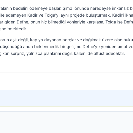
i yalanın bedelini ödemeye başlar. Şimdi önünde neredeyse imkânsız b
bile edemeyen Kadir ve Tolga’yı aynı projede buluşturmak. Kadir’i ikn
ar giden Defne, onun hiç bilmediği yönleriyle karşılaşır. Tolga ise Def
lendirmektedir.
 sorun aşk değil, kapıya dayanan borçlar ve dağılmak üzere olan huk
ni düşündüğü anda beklenmedik bir gelişme Defne’ye yeniden umut ver
an sürpriz, yalnızca planlarını değil, kalbini de altüst edecektir.