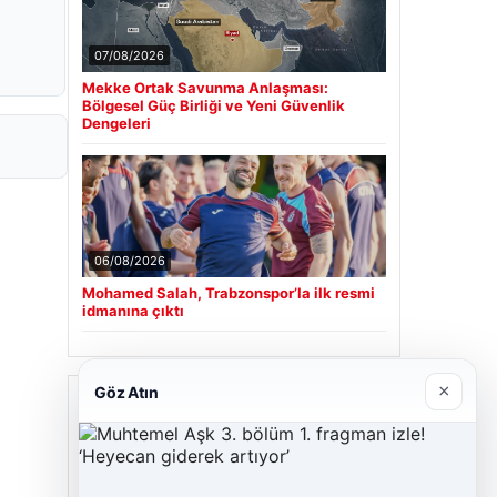
07/08/2026
Mekke Ortak Savunma Anlaşması:
Bölgesel Güç Birliği ve Yeni Güvenlik
Dengeleri
06/08/2026
Mohamed Salah, Trabzonspor’la ilk resmi
idmanına çıktı
×
Göz Atın
Son Eklenen Firmalar
Cengiz Sigorta
23/06/2026