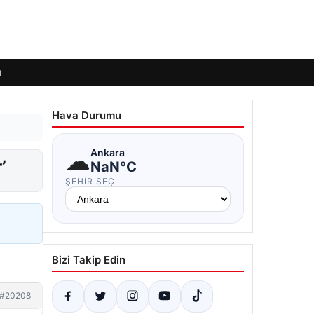
ı
Hava Durumu
☁
Ankara
’
NaN°C
ŞEHIR SEÇ
Bizi Takip Edin
#20208