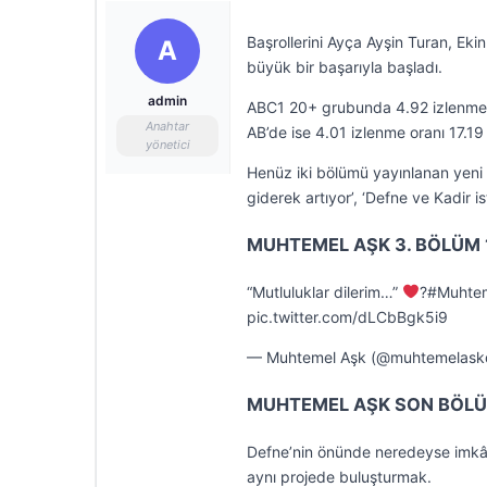
Başrollerini Ayça Ayşin Turan, Eki
A
büyük bir başarıyla başladı.
admin
ABC1 20+ grubunda 4.92 izlenme or
Anahtar
AB’de ise 4.01 izlenme oranı 17.19
yönetici
Henüz iki bölümü yayınlanan yeni 
giderek artıyor’, ‘Defne ve Kadir is
MUHTEMEL AŞK 3. BÖLÜM 1
“Mutluluklar dilerim…”
‍?#Muhte
pic.twitter.com/dLCbBgk5i9
— Muhtemel Aşk (@muhtemelaskdi
MUHTEMEL AŞK SON BÖLÜ
Defne’nin önünde neredeyse imkâns
aynı projede buluşturmak.