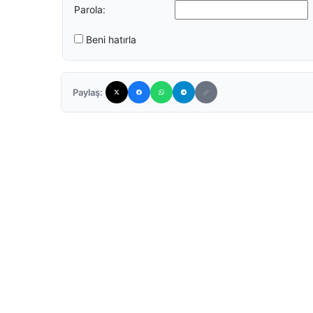
Parola:
Beni hatırla
Paylaş: