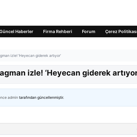
Güncel Haberler
Firma Rehberi
Forum
Çerez Politikas
gman izle! ‘Heyecan giderek artıyor’
agman izle! ‘Heyecan giderek artıyor
önce
admin
tarafından güncellenmiştir.