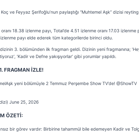
n Koç ve Feyyaz Şerifoğlu’nun paylaştığı “Muhtemel Aşk” dizisi reyting
anı 18.38 izlenme payı, Total’de 4.51 izlenme oranı 17.03 izlenme 
 izlenme payı elde ederek tüm kategorilerde birinci oldu.
dizinin 3. bölümünden ilk fragman geldi. Dizinin yeni fragmanına; ‘H
tiyoruz’, ‘Kadir ve Defne yakışıyorlar’ gibi yorumlar yapıldı.
. FRAGMAN İZLE!
melAşk yeni bölümüyle 2 Temmuz Perşembe Show TV’de! @ShowTV
zi) June 25, 2026
M ÖZETİ:
ız bir görev vardır: Birbirine tahammül bile edemeyen Kadir ve Tolg