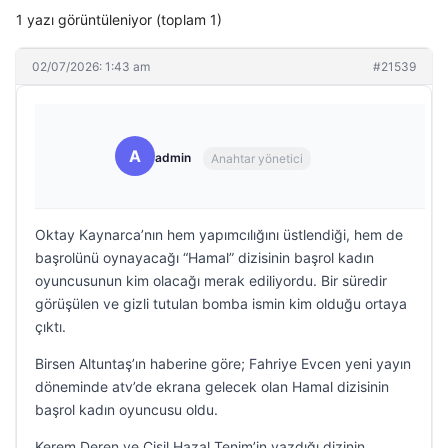
1 yazı görüntüleniyor (toplam 1)
02/07/2026: 1:43 am
#21539
A
admin
Anahtar yönetici
Oktay Kaynarca’nın hem yapımcılığını üstlendiği, hem de
başrolünü oynayacağı “Hamal” dizisinin başrol kadın
oyuncusunun kim olacağı merak ediliyordu. Bir süredir
görüşülen ve gizli tutulan bomba ismin kim olduğu ortaya
çıktı.
Birsen Altuntaş’ın haberine göre; Fahriye Evcen yeni yayın
döneminde atv’de ekrana gelecek olan Hamal dizisinin
başrol kadın oyuncusu oldu.
Kerem Deren ve Çisil Hazal Tenim’in yazdığı dizinin