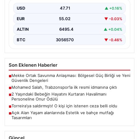
Yeni sezon öncesi kadrosunu güçlendiren
Trabzonspor, kadrosuna kattığı Mohamed Salah ile ilk
USD
47.71
▲ +0.16%
antrenmanını gerçekleştirmenin…
EUR
55.02
▼ -0.03%
ALTIN
6495.4
▲ +0.04%
BTC
3056570
▼ -0.46%
Son Eklenen Haberler
Mekke Ortak Savunma Anlaşması: Bölgesel Güç Birliği ve Yeni
■
Güvenlik Dengeleri
Mohamed Salah, Trabzonspor’la ilk resmi idmanına çıktı
■
2 Yaşındaki Bebeğin Hayatını Kurtaran Havalimanı
■
Personeline Onur Ödülü
Torreira’ya saldırmıştı! O kişi için istenen ceza belli oldu
■
Açık Alan Yaşam alanlarında Estetik ve bahçe mutfağı
■
Tasarımları
Güncel