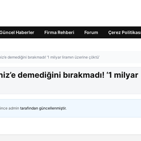
Güncel Haberler
Firma Rehberi
Forum
Çerez Politikas
z’e demediğini bırakmadı! ‘1 milyar liramın üzerine çöktü’
iz’e demediğini bırakmadı! ‘1 milyar
 önce
admin
tarafından güncellenmiştir.