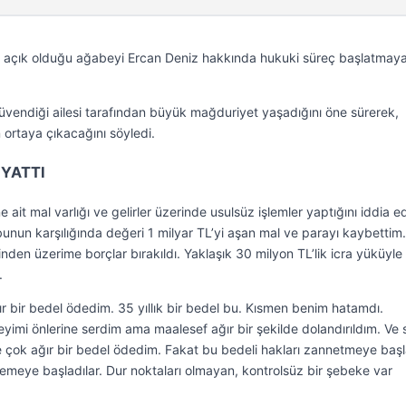
nın açık olduğu ağabeyi Ercan Deniz hakkında hukuki süreç başlatmay
üvendiği ailesi tarafından büyük mağduriyet yaşadığını öne sürerek,
 ortaya çıkacağını söyledi.
 YATTI
ait mal varlığı ve gelirler üzerinde usulsüz işlemler yaptığını iddia e
bunun karşılığında değeri 1 milyar TL’yi aşan mal ve parayı kaybettim.
erinden üzerime borçlar bırakıldı. Yaklaşık 30 milyon TL’lik icra yüküyle
.
 bir bedel ödedim. 35 yıllık bir bedel bu. Kısmen benim hatamdı.
yimi önlerine serdim ama maalesef ağır bir şekilde dolandırıldım. Ve 
çok ağır bir bedel ödedim. Fakat bu bedeli hakları zannetmeye başla
 demeye başladılar. Dur noktaları olmayan, kontrolsüz bir şebeke var