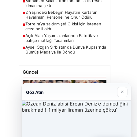
Mohamed Salah, Trabzonspor’la ilk resmi
■
idmanına çıktı
2 Yaşındaki Bebeğin Hayatını Kurtaran
■
Havalimanı Personeline Onur Ödülü
Torreira’ya saldırmıştı! O kişi için istenen
■
ceza belli oldu
Açık Alan Yaşam alanlarında Estetik ve
■
bahçe mutfağı Tasarımları
Aysel Özgan Sırbistan’da Dünya Kupası’nda
■
Gümüş Madalya İle Döndü
Güncel
×
Göz Atın
06/08/2026
Mohamed Salah, Trabzonspor’la ilk resmi
idmanına çıktı