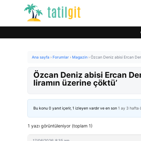
Ana sayfa
›
Forumlar
›
Magazin
›
Özcan Deniz abisi Ercan Deni
Özcan Deniz abisi Ercan Den
liramın üzerine çöktü’
Bu konu 0 yanıt içerir, 1 izleyen vardır ve en son
1 ay 3 hafta
1 yazı görüntüleniyor (toplam 1)
17/06/2026: 8:35 am