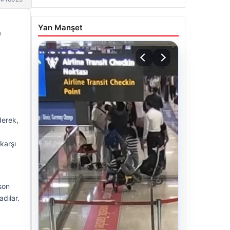
Yan Manşet
a
derek,
 karşı
son
dılar.