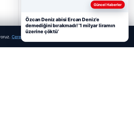
Güncel Haberler
Özcan Deniz abisi Ercan Deniz’e
05/08/2026
demediğini bırakmadı! ‘1 milyar liramın
üzerine çöktü’
2 Yaşındaki Bebeğin Hayatını Kurtaran
ıyoruz.
Çerez Politikamız
Havalimanı Personeline Onur Ödülü
Reddet
Kabul Et
Son Eklenen Firmalar