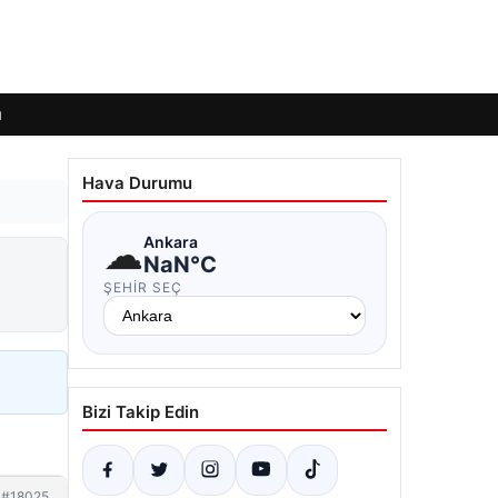
ı
Hava Durumu
☁
Ankara
NaN°C
ŞEHIR SEÇ
Bizi Takip Edin
#18025