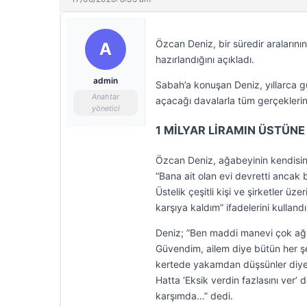
Özcan Deniz, bir süredir araları
A
hazırlandığını açıkladı.
admin
Sabah’a konuşan Deniz, yıllarca g
Anahtar
açacağı davalarla tüm gerçeklerin
yönetici
1 MİLYAR LİRAMIN ÜSTÜNE
Özcan Deniz, ağabeyinin kendisine 
“Bana ait olan evi devretti ancak 
Üstelik çeşitli kişi ve şirketler üz
karşıya kaldım” ifadelerini kullandı
Deniz; ”Ben maddi manevi çok ağır
Güvendim, ailem diye bütün her şe
kertede yakamdan düşsünler diye 
Hatta ‘Eksik verdin fazlasını ver’
karşımda…” dedi.