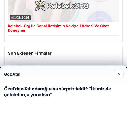
08/08/2026
Kelebek.Org İle Sanal İletişimin Seviyeli Adresi Ve Chat
Deneyimi
Son Eklenen Firmalar
Cengiz Sigorta
23/06/2026
×
Göz Atın
Web sitemizi nasıl kullandığınızı daha iyi anlayabilmek,
deneyiminizi kişiselleştirmek ve geliştirmek amacıyla çerezler
kullanıyoruz.
Çerez Politikamız
Özel’den Kılıçdaroğlu’na sürpriz teklif: “İkimiz de
çekilelim, o yönetsin”
Reddet
Kabul Et
© 2026 Tatil Git – Güncel – Gezilecek Yerler