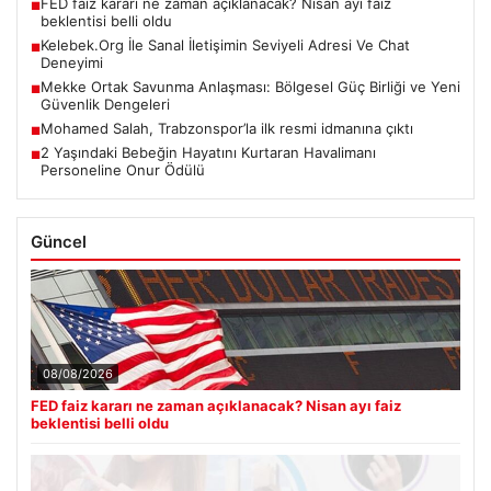
FED faiz kararı ne zaman açıklanacak? Nisan ayı faiz
■
beklentisi belli oldu
Kelebek.Org İle Sanal İletişimin Seviyeli Adresi Ve Chat
■
Deneyimi
Mekke Ortak Savunma Anlaşması: Bölgesel Güç Birliği ve Yeni
■
Güvenlik Dengeleri
Mohamed Salah, Trabzonspor’la ilk resmi idmanına çıktı
■
2 Yaşındaki Bebeğin Hayatını Kurtaran Havalimanı
■
Personeline Onur Ödülü
Güncel
08/08/2026
FED faiz kararı ne zaman açıklanacak? Nisan ayı faiz
beklentisi belli oldu