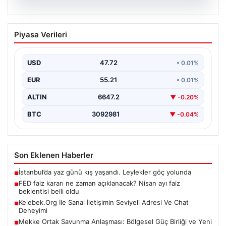
08.08.2026
FED faiz kararı ne zaman açıklanacak?
Piyasa Verileri
Nisan ayı faiz beklentisi belli oldu
{"title": "FED Faiz Kararı Ne Zaman Açıklanacak? Nisan
Ayı Faiz Beklentileri Belirlendi", "content": "Ekonomik…
USD
47.72
• 0.01%
EUR
55.21
• 0.01%
ALTIN
6647.2
▼ -0.20%
BTC
3092981
▼ -0.04%
Son Eklenen Haberler
İstanbul’da yaz günü kış yaşandı. Leylekler göç yolunda
■
FED faiz kararı ne zaman açıklanacak? Nisan ayı faiz
■
beklentisi belli oldu
Kelebek.Org İle Sanal İletişimin Seviyeli Adresi Ve Chat
■
Deneyimi
Mekke Ortak Savunma Anlaşması: Bölgesel Güç Birliği ve Yeni
■