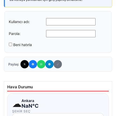
Kullanıcı adı:
Parola:
Beni hatırla
Paylaş:
Hava Durumu
☁
Ankara
NaN°C
ŞEHIR SEÇ