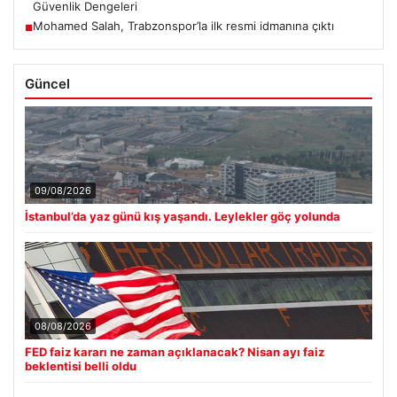
Güvenlik Dengeleri
Mohamed Salah, Trabzonspor’la ilk resmi idmanına çıktı
■
Güncel
09/08/2026
İstanbul’da yaz günü kış yaşandı. Leylekler göç yolunda
08/08/2026
FED faiz kararı ne zaman açıklanacak? Nisan ayı faiz
beklentisi belli oldu