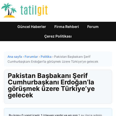
Güncel Haberler
Firma Rehberi
Forum
Çerez Politikası
Ana sayfa
›
Forumlar
›
Politika
›
Pakistan Başbakanı Şerif
Cumhurbaşkanı Erdoğan’la görüşmek üzere Türkiye’ye gelecek
Pakistan Başbakanı Şerif
Cumhurbaşkanı Erdoğan’la
görüşmek üzere Türkiye’ye
gelecek
Bu konu 0 yanıt içerir, 1 izleyen vardır ve en son
1 ay önce
admin