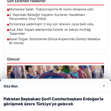
Son Eklenen Haberler
Mohamed Salah, Trabzonspor’la ilk resmi idmanına çıktı
■
2 Yaşındaki Bebeğin Hayatını Kurtaran Havalimanı
■
Personeline Onur Ödülü
Torreira’ya saldırmıştı! O kişi için istenen ceza belli oldu
■
Açık Alan Yaşam alanlarında Estetik ve bahçe mutfağı
■
Tasarımları
Aysel Özgan Sırbistan’da Dünya Kupası’nda Gümüş Madalya
■
İle Döndü
Güncel
×
Göz Atın
Web sitemizi nasıl kullandığınızı daha iyi anlayabilmek,
06/08/2026
deneyiminizi kişiselleştirmek ve geliştirmek amacıyla çerezler
Mohamed Salah, Trabzonspor’la ilk resmi idmanına çıktı
kullanıyoruz.
Çerez Politikamız
Pakistan Başbakanı Şerif Cumhurbaşkanı Erdoğan’la
görüşmek üzere Türkiye’ye gelecek
Reddet
Kabul Et