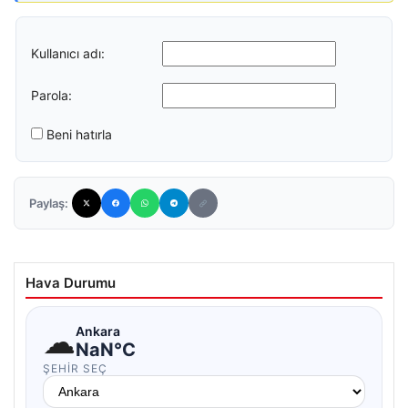
Kullanıcı adı:
Parola:
Beni hatırla
Paylaş:
Hava Durumu
☁
Ankara
NaN°C
ŞEHIR SEÇ