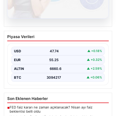
08.08.2026
Kelebek.Org İle Sanal İletişimin Seviyeli
Piyasa Verileri
Adresi Ve Chat Deneyimi
İnternet dünyasında insanların seviyeli bir şekilde
iletişim kurması büyük bir önem barındırmaktadır.
USD
47.74
▲ +0.18%
Günümüzde birçok…
EUR
55.25
▲ +0.32%
ALTIN
6660.6
▲ +2.59%
BTC
3094217
▲ +0.06%
Son Eklenen Haberler
FED faiz kararı ne zaman açıklanacak? Nisan ayı faiz
■
beklentisi belli oldu