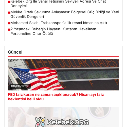
Kelebek.Org İle Sanal İletişimin Seviyeli Adresi Ve Chat
■
Deneyimi
Mekke Ortak Savunma Anlaşması: Bölgesel Güç Birliği ve Yeni
■
Güvenlik Dengeleri
Mohamed Salah, Trabzonspor’la ilk resmi idmanına çıktı
■
2 Yaşındaki Bebeğin Hayatını Kurtaran Havalimanı
■
Personeline Onur Ödülü
Güncel
08/08/2026
FED faiz kararı ne zaman açıklanacak? Nisan ayı faiz
beklentisi belli oldu