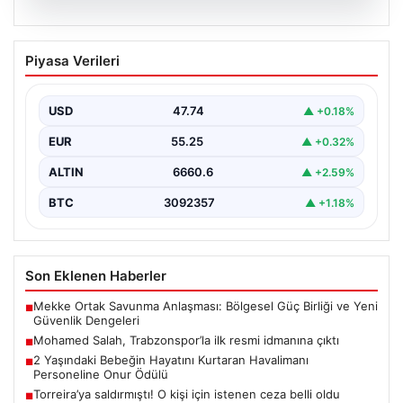
06.08.2026
Mohamed Salah, Trabzonspor’la ilk
Piyasa Verileri
resmi idmanına çıktı
Yeni sezon öncesi kadrosunu güçlendiren
Trabzonspor, kadrosuna kattığı Mohamed Salah ile ilk
USD
47.74
▲ +0.18%
antrenmanını gerçekleştirmenin…
EUR
55.25
▲ +0.32%
ALTIN
6660.6
▲ +2.59%
BTC
3092357
▲ +1.18%
Son Eklenen Haberler
Mekke Ortak Savunma Anlaşması: Bölgesel Güç Birliği ve Yeni
■
Güvenlik Dengeleri
Mohamed Salah, Trabzonspor’la ilk resmi idmanına çıktı
■
2 Yaşındaki Bebeğin Hayatını Kurtaran Havalimanı
■
Personeline Onur Ödülü
Torreira’ya saldırmıştı! O kişi için istenen ceza belli oldu
■