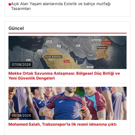
Açık Alan Yaşam alanlarında Estetik ve bahçe mutfağı
■
Tasarımları
Güncel
07/08/2026
Mekke Ortak Savunma Anlaşması: Bölgesel Güç Birliği ve
Yeni Güvenlik Dengeleri
06/08/2026
Mohamed Salah, Trabzonspor’la ilk resmi idmanına çıktı