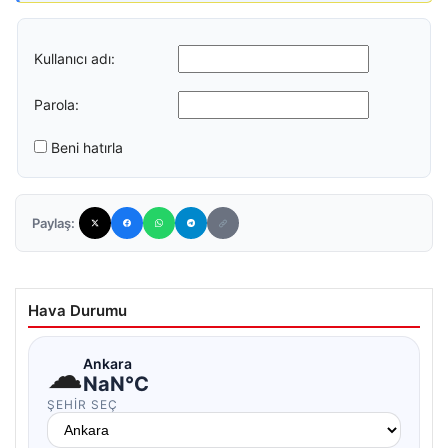
Kullanıcı adı:
Parola:
Beni hatırla
Paylaş:
Hava Durumu
☁
Ankara
NaN°C
ŞEHIR SEÇ