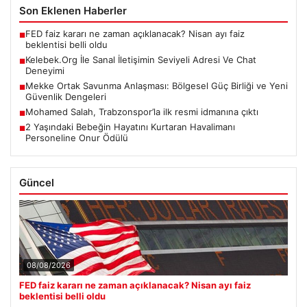
Son Eklenen Haberler
FED faiz kararı ne zaman açıklanacak? Nisan ayı faiz
■
beklentisi belli oldu
Kelebek.Org İle Sanal İletişimin Seviyeli Adresi Ve Chat
■
Deneyimi
Mekke Ortak Savunma Anlaşması: Bölgesel Güç Birliği ve Yeni
■
Güvenlik Dengeleri
Mohamed Salah, Trabzonspor’la ilk resmi idmanına çıktı
■
2 Yaşındaki Bebeğin Hayatını Kurtaran Havalimanı
■
Personeline Onur Ödülü
Güncel
08/08/2026
FED faiz kararı ne zaman açıklanacak? Nisan ayı faiz
beklentisi belli oldu