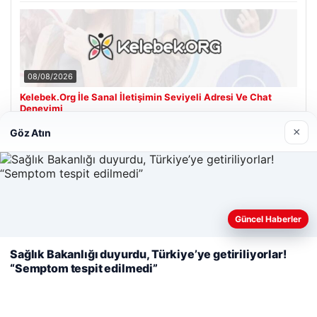
08/08/2026
Kelebek.Org İle Sanal İletişimin Seviyeli Adresi Ve Chat
Deneyimi
×
Göz Atın
Son Eklenen Firmalar
Cengiz Sigorta
23/06/2026
Web sitemizi nasıl kullandığınızı daha iyi anlayabilmek,
Güncel Haberler
deneyiminizi kişiselleştirmek ve geliştirmek amacıyla çerezler
kullanıyoruz.
Çerez Politikamız
Sağlık Bakanlığı duyurdu, Türkiye’ye getiriliyorlar!
“Semptom tespit edilmedi”
Reddet
Kabul Et