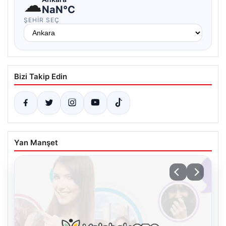
☁
NaN°C
ŞEHIR SEÇ
Bizi Takip Edin
Yan Manşet