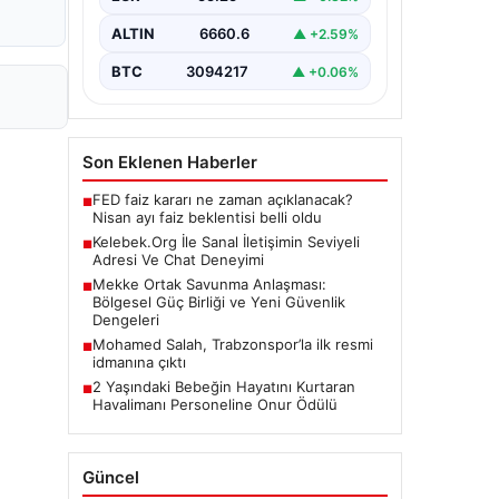
BTC
3094217
▲ +0.06%
Son Eklenen Haberler
FED faiz kararı ne zaman açıklanacak?
■
Nisan ayı faiz beklentisi belli oldu
Kelebek.Org İle Sanal İletişimin Seviyeli
■
Adresi Ve Chat Deneyimi
Mekke Ortak Savunma Anlaşması:
■
Bölgesel Güç Birliği ve Yeni Güvenlik
Dengeleri
Mohamed Salah, Trabzonspor’la ilk resmi
■
idmanına çıktı
2 Yaşındaki Bebeğin Hayatını Kurtaran
■
Havalimanı Personeline Onur Ödülü
Güncel