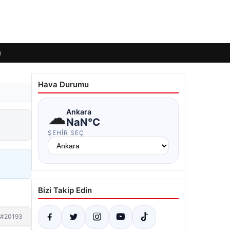
ı
Hava Durumu
☁
Ankara
NaN°C
ŞEHIR SEÇ
Bizi Takip Edin
#20193