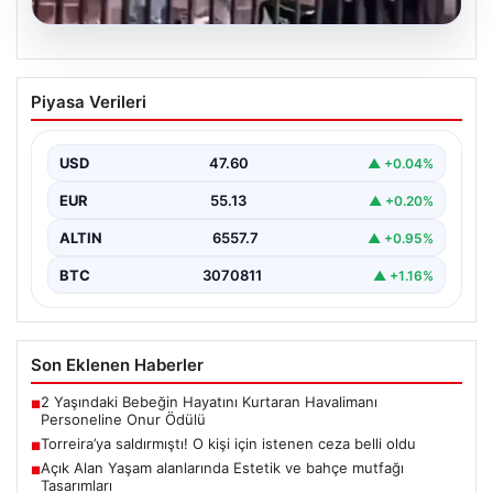
05.08.2026
Torreira’ya saldırmıştı! O kişi için
Piyasa Verileri
istenen ceza belli oldu
{ "title": "Torreira'ya Yönelik Saldırıyı Yapan Kişiye
İstenilen Ceza Belli Oldu", "content": "İstanbul'da
USD
47.60
▲ +0.04%
gerçekleşen…
EUR
55.13
▲ +0.20%
ALTIN
6557.7
▲ +0.95%
BTC
3070811
▲ +1.16%
Son Eklenen Haberler
2 Yaşındaki Bebeğin Hayatını Kurtaran Havalimanı
■
Personeline Onur Ödülü
Torreira’ya saldırmıştı! O kişi için istenen ceza belli oldu
■
Açık Alan Yaşam alanlarında Estetik ve bahçe mutfağı
■
Tasarımları