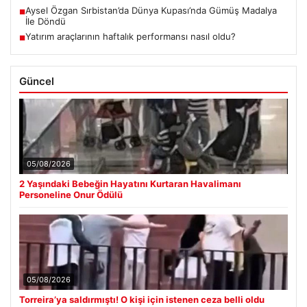
Aysel Özgan Sırbistan’da Dünya Kupası’nda Gümüş Madalya
■
İle Döndü
Yatırım araçlarının haftalık performansı nasıl oldu?
■
Güncel
05/08/2026
2 Yaşındaki Bebeğin Hayatını Kurtaran Havalimanı
Personeline Onur Ödülü
05/08/2026
Torreira’ya saldırmıştı! O kişi için istenen ceza belli oldu