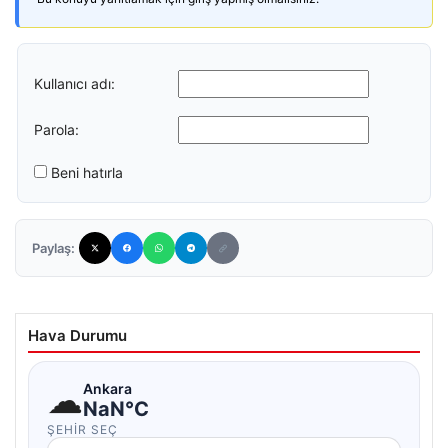
Kullanıcı adı:
Parola:
Beni hatırla
Paylaş:
Hava Durumu
☁
Ankara
NaN°C
ŞEHIR SEÇ