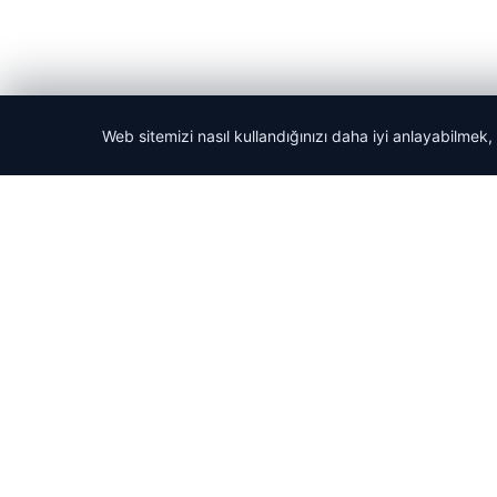
Web sitemizi nasıl kullandığınızı daha iyi anlayabilmek,
© 2026 Tatil Git – Güncel – Gezilecek Yerler