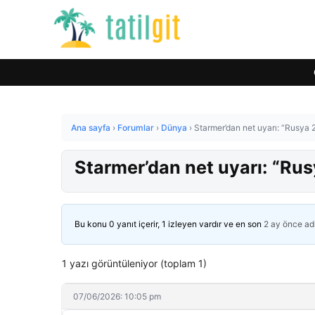
Ana sayfa
›
Forumlar
›
Dünya
›
Starmer’dan net uyarı: “Rusya 
Starmer’dan net uyarı: “Rus
Bu konu 0 yanıt içerir, 1 izleyen vardır ve en son
2 ay önce
ad
1 yazı görüntüleniyor (toplam 1)
07/06/2026: 10:05 pm