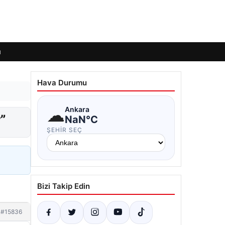
ı
Hava Durumu
☁
Ankara
”
NaN°C
ŞEHIR SEÇ
Bizi Takip Edin
#15836