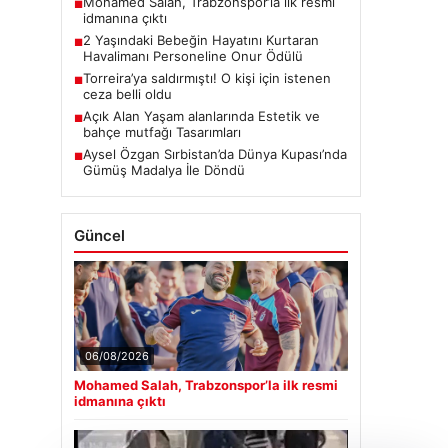
Mohamed Salah, Trabzonspor’la ilk resmi
■
idmanına çıktı
2 Yaşındaki Bebeğin Hayatını Kurtaran
■
Havalimanı Personeline Onur Ödülü
Torreira’ya saldırmıştı! O kişi için istenen
■
ceza belli oldu
Açık Alan Yaşam alanlarında Estetik ve
■
bahçe mutfağı Tasarımları
Aysel Özgan Sırbistan’da Dünya Kupası’nda
■
Gümüş Madalya İle Döndü
Güncel
06/08/2026
Mohamed Salah, Trabzonspor’la ilk resmi
idmanına çıktı