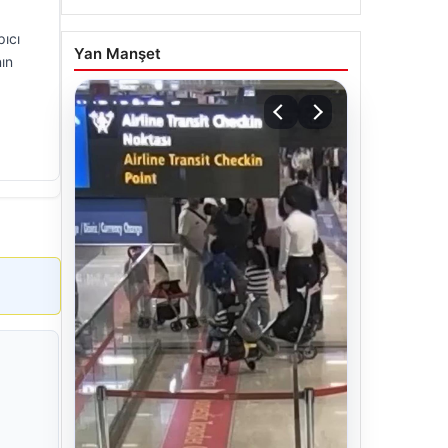
pıcı
Yan Manşet
ın