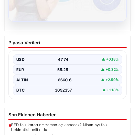
08.08.2026
Kelebek.Org İle Sanal İletişimin Seviyeli
Piyasa Verileri
Adresi Ve Chat Deneyimi
İnternet dünyasında insanların seviyeli bir şekilde
iletişim kurması büyük bir önem barındırmaktadır.
USD
47.74
▲ +0.18%
Günümüzde birçok…
EUR
55.25
▲ +0.32%
ALTIN
6660.6
▲ +2.59%
BTC
3092357
▲ +1.18%
Son Eklenen Haberler
FED faiz kararı ne zaman açıklanacak? Nisan ayı faiz
■
beklentisi belli oldu