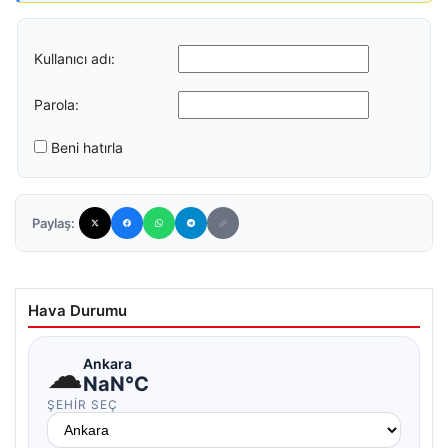
Kullanıcı adı:
Parola:
Beni hatırla
Paylaş:
Hava Durumu
☁
Ankara
NaN°C
ŞEHIR SEÇ