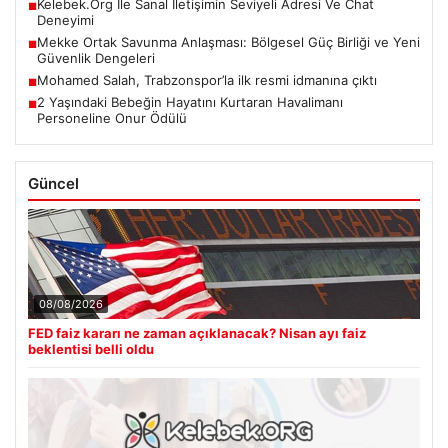
Kelebek.Org İle Sanal İletişimin Seviyeli Adresi Ve Chat
■
Deneyimi
Mekke Ortak Savunma Anlaşması: Bölgesel Güç Birliği ve Yeni
■
Güvenlik Dengeleri
Mohamed Salah, Trabzonspor’la ilk resmi idmanına çıktı
■
2 Yaşındaki Bebeğin Hayatını Kurtaran Havalimanı
■
Personeline Onur Ödülü
Güncel
08/08/2026
FED faiz kararı ne zaman açıklanacak? Nisan ayı faiz
beklentisi belli oldu