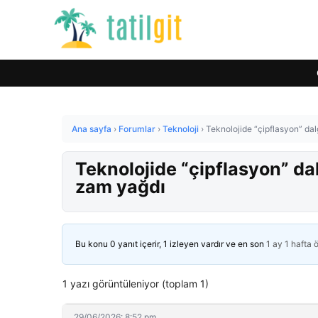
Ana sayfa
›
Forumlar
›
Teknoloji
›
Teknolojide “çipflasyon” da
Teknolojide “çipflasyon” da
zam yağdı
Bu konu 0 yanıt içerir, 1 izleyen vardır ve en son
1 ay 1 hafta 
1 yazı görüntüleniyor (toplam 1)
29/06/2026: 8:52 pm