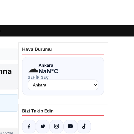
ı
Hava Durumu
☁
Ankara
rına
NaN°C
ŞEHIR SEÇ
Bizi Takip Edin
#20786