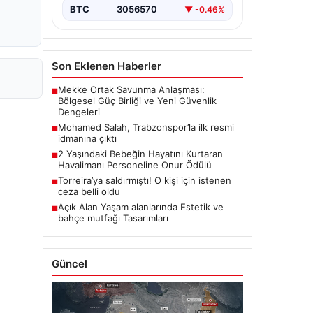
BTC
3056570
▼ -0.46%
Son Eklenen Haberler
Mekke Ortak Savunma Anlaşması:
■
Bölgesel Güç Birliği ve Yeni Güvenlik
Dengeleri
Mohamed Salah, Trabzonspor’la ilk resmi
■
idmanına çıktı
2 Yaşındaki Bebeğin Hayatını Kurtaran
■
Havalimanı Personeline Onur Ödülü
Torreira’ya saldırmıştı! O kişi için istenen
■
ceza belli oldu
Açık Alan Yaşam alanlarında Estetik ve
■
bahçe mutfağı Tasarımları
Güncel