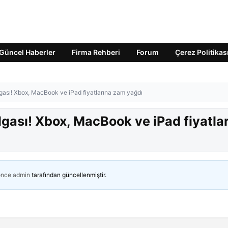
Güncel Haberler
Firma Rehberi
Forum
Çerez Politikas
lgası! Xbox, MacBook ve iPad fiyatlarına zam yağdı
lgası! Xbox, MacBook ve iPad fiyatla
önce
admin
tarafından güncellenmiştir.