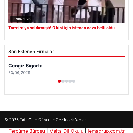
05/08/2026
Torreira’ya saldırmıştı! O kişi için istenen ceza belli oldu
Son Eklenen Firmalar
Cengiz Sigorta
23/06/2026
© 2026 Tatil Git – Güncel – Gezilecek Yerler
Tercüme Bürosu
|
Malta Dil Okulu
|
lemagrup.com.tr