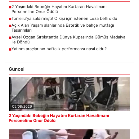
2 Yaşındaki Bebeğin Hayatını Kurtaran Havalimanı
■
Personeline Onur Ödülü
Torreira’ya saldırmıştı! O kişi için istenen ceza belli oldu
■
Açık Alan Yaşam alanlarında Estetik ve bahçe mutfağı
■
Tasarımları
Aysel Özgan Sırbistan’da Dünya Kupası’nda Gümüş Madalya
■
İle Döndü
Yatırım araçlarının haftalık performansı nasıl oldu?
■
Güncel
05/08/2026
2 Yaşındaki Bebeğin Hayatını Kurtaran Havalimanı
Personeline Onur Ödülü