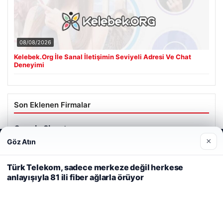
08/08/2026
Kelebek.Org İle Sanal İletişimin Seviyeli Adresi Ve Chat
Deneyimi
Son Eklenen Firmalar
Cengiz Sigorta
23/06/2026
×
Göz Atın
Web sitemizi nasıl kullandığınızı daha iyi anlayabilmek,
deneyiminizi kişiselleştirmek ve geliştirmek amacıyla çerezler
kullanıyoruz.
Çerez Politikamız
Türk Telekom, sadece merkeze değil herkese
anlayışıyla 81 ili fiber ağlarla örüyor
Reddet
Kabul Et
© 2026 Tatil Git – Güncel – Gezilecek Yerler