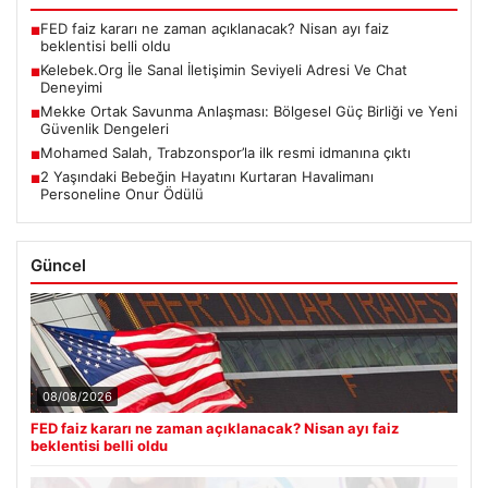
FED faiz kararı ne zaman açıklanacak? Nisan ayı faiz
■
beklentisi belli oldu
Kelebek.Org İle Sanal İletişimin Seviyeli Adresi Ve Chat
■
Deneyimi
Mekke Ortak Savunma Anlaşması: Bölgesel Güç Birliği ve Yeni
■
Güvenlik Dengeleri
Mohamed Salah, Trabzonspor’la ilk resmi idmanına çıktı
■
2 Yaşındaki Bebeğin Hayatını Kurtaran Havalimanı
■
Personeline Onur Ödülü
Güncel
08/08/2026
FED faiz kararı ne zaman açıklanacak? Nisan ayı faiz
beklentisi belli oldu