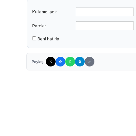
Kullanıcı adı:
Parola:
Beni hatırla
Paylaş: