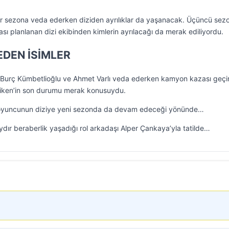
ir sezona veda ederken diziden ayrılıklar da yaşanacak. Üçüncü sez
sı planlanan dizi ekibinden kimlerin ayrılacağı da merak ediliyordu.
EDEN İSİMLER
, Burç Kümbetlioğlu ve Ahmet Varlı veda ederken kamyon kazası geçi
diken’in son durumu merak konusuydu.
e; oyuncunun diziye yeni sezonda da devam edeceği yönünde…
ydır beraberlik yaşadığı rol arkadaşı Alper Çankaya’yla tatilde…