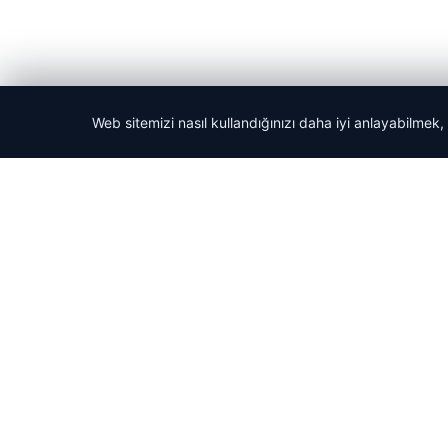
Web sitemizi nasıl kullandığınızı daha iyi anlayabilmek,
© 2026 Tatil Git – Güncel – Gezilecek Yerler