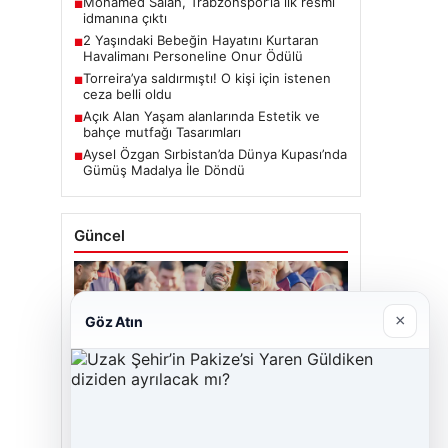
Mohamed Salah, Trabzonspor’la ilk resmi
■
idmanına çıktı
2 Yaşındaki Bebeğin Hayatını Kurtaran
■
Havalimanı Personeline Onur Ödülü
Torreira’ya saldırmıştı! O kişi için istenen
■
ceza belli oldu
Açık Alan Yaşam alanlarında Estetik ve
■
bahçe mutfağı Tasarımları
Aysel Özgan Sırbistan’da Dünya Kupası’nda
■
Gümüş Madalya İle Döndü
Güncel
×
Göz Atın
06/08/2026
Mohamed Salah, Trabzonspor’la ilk resmi
idmanına çıktı