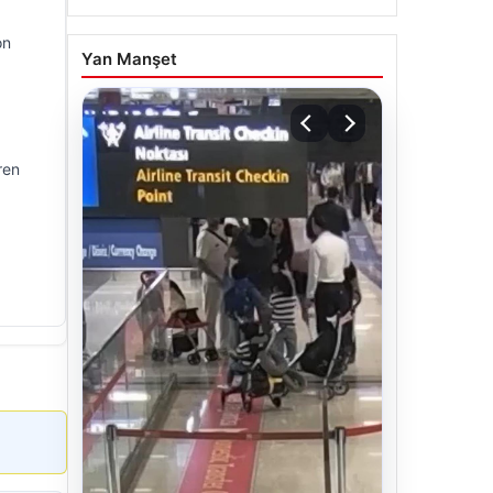
on
Yan Manşet
ren