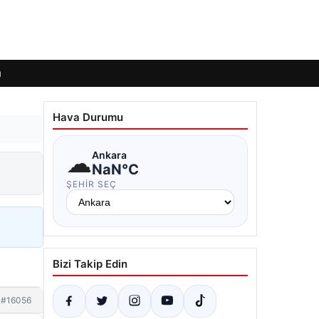
ı
Hava Durumu
☁
Ankara
NaN°C
ŞEHIR SEÇ
Bizi Takip Edin
#16056