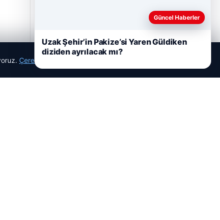
Güncel Haberler
05/08/2026
Uzak Şehir’in Pakize’si Yaren Güldiken
diziden ayrılacak mı?
2 Yaşındaki Bebeğin Hayatını Kurtaran
ıyoruz.
Çerez Politikamız
Havalimanı Personeline Onur Ödülü
Reddet
Kabul Et
Son Eklenen Firmalar
Cengiz Sigorta
23/06/2026