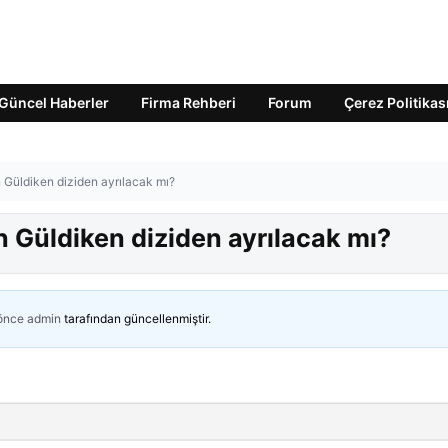
Güncel Haberler
Firma Rehberi
Forum
Çerez Politikas
n Güldiken diziden ayrılacak mı?
en Güldiken diziden ayrılacak mı?
 önce
admin
tarafından güncellenmiştir.