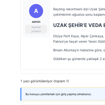
Reyting rekortmeni dizi Uzak Şeh
A
çekimlerinin ağustos sonu başlama
admin
UZAK ŞEHİR’E VEDA 
Anahtar
yönetici
Diziye Ferit Kaya, Alper Çankaya
Pakize’ye hayat veren Yaren Gül
Birsen Altuntaş’ın haberine gör
Güldiken şu günlerde yaklaşık 2 a
1 yazı görüntüleniyor (toplam 1)
Bu konuyu yanıtlamak için giriş yapmış olmalısınız.