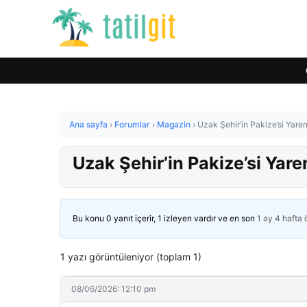
Ana sayfa
›
Forumlar
›
Magazin
›
Uzak Şehir’in Pakize’si Yare
Uzak Şehir’in Pakize’si Yar
Bu konu 0 yanıt içerir, 1 izleyen vardır ve en son
1 ay 4 hafta
1 yazı görüntüleniyor (toplam 1)
08/06/2026: 12:10 pm