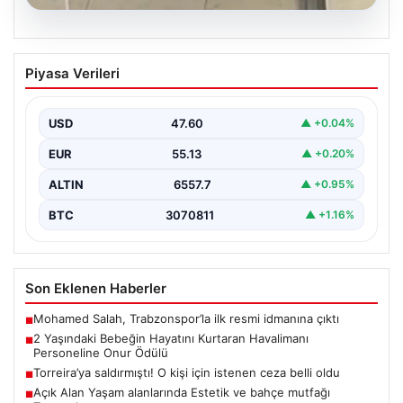
05.08.2026
2 Yaşındaki Bebeğin Hayatını Kurtaran
Piyasa Verileri
Havalimanı Personeline Onur Ödülü
İstanbul Sabiha Gökçen Havalimanı'nda yaşanan kritik
bir olayda, 2 yaşındaki Liam adlı bebek nefes…
USD
47.60
▲ +0.04%
EUR
55.13
▲ +0.20%
ALTIN
6557.7
▲ +0.95%
BTC
3070811
▲ +1.16%
Son Eklenen Haberler
Mohamed Salah, Trabzonspor’la ilk resmi idmanına çıktı
■
2 Yaşındaki Bebeğin Hayatını Kurtaran Havalimanı
■
Personeline Onur Ödülü
Torreira’ya saldırmıştı! O kişi için istenen ceza belli oldu
■
Açık Alan Yaşam alanlarında Estetik ve bahçe mutfağı
■