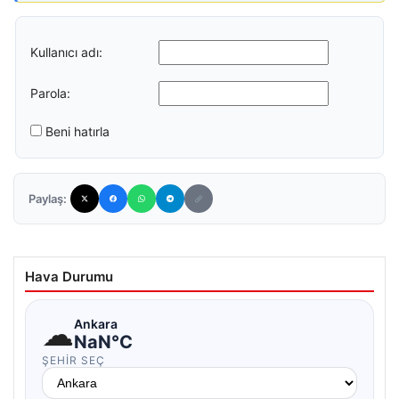
Kullanıcı adı:
Parola:
Beni hatırla
Paylaş:
Hava Durumu
☁
Ankara
NaN°C
ŞEHIR SEÇ